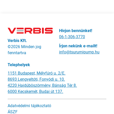
Hívjon bennünket!
06-1-306-3770
Verbis Kft.
Írjon nekünk e-mailt!
©2026 Minden jog
info@tsurumipump.hu
fenntartva
Telephelyek
1151 Budapest, Mélyfúró u. 2/E.
8693 Lengyeltóti, Fonyódi u. 10.
4220 Hajdúböszörmény, Bánság Tér 8.
6000 Kecskemét, Budai út 137.
Adatvédelmi tájékoztató
ÁSZF