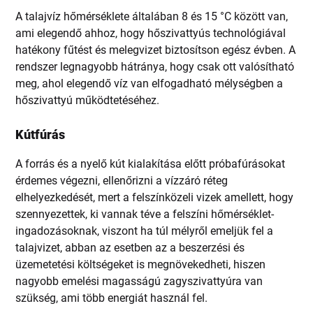
A talajvíz hőmérséklete általában 8 és 15 °C között van,
ami elegendő ahhoz, hogy hőszivattyús technológiával
hatékony fűtést és melegvizet biztosítson egész évben. A
rendszer legnagyobb hátránya, hogy csak ott valósítható
meg, ahol elegendő víz van elfogadható mélységben a
hőszivattyú működtetéséhez.
Kútfúrás
A forrás és a nyelő kút kialakítása előtt próbafúrásokat
érdemes végezni, ellenőrizni a vízzáró réteg
elhelyezkedését, mert a felszínközeli vizek amellett, hogy
szennyezettek, ki vannak téve a felszíni hőmérséklet-
ingadozásoknak, viszont ha túl mélyről emeljük fel a
talajvizet, abban az esetben az a beszerzési és
üzemetetési költségeket is megnövekedheti, hiszen
nagyobb emelési magasságú zagyszivattyúra van
szükség, ami több energiát használ fel.