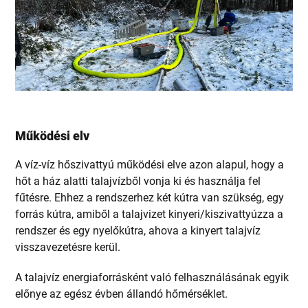
Működési elv
A víz-víz hőszivattyú működési elve azon alapul, hogy a
hőt a ház alatti talajvízből vonja ki és használja fel
fűtésre. Ehhez a rendszerhez két kútra van szükség, egy
forrás kútra, amiből a talajvizet kinyeri/kiszivattyúzza a
rendszer és egy nyelőkútra, ahova a kinyert talajvíz
visszavezetésre kerül.
A talajvíz energiaforrásként való felhasználásának egyik
előnye az egész évben állandó hőmérséklet.