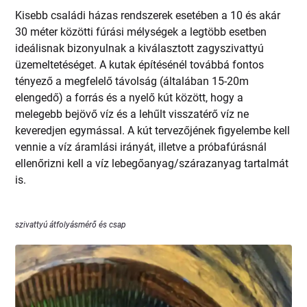
Kisebb családi házas rendszerek esetében a 10 és akár
30 méter közötti fúrási mélységek a legtöbb esetben
ideálisnak bizonyulnak a kiválasztott zagyszivattyú
üzemeltetéséget. A kutak építésénél továbbá fontos
tényező a megfelelő távolság (általában 15-20m
elengedő) a forrás és a nyelő kút között, hogy a
melegebb bejövő víz és a lehűlt visszatérő víz ne
keveredjen egymással. A kút tervezőjének figyelembe kell
vennie a víz áramlási irányát, illetve a próbafúrásnál
ellenőrizni kell a víz lebegőanyag/szárazanyag tartalmát
is.
szivattyú átfolyásmérő és csap