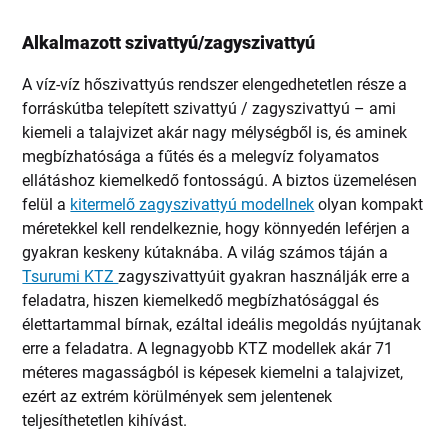
Alkalmazott szivattyú/zagyszivattyú
A víz-víz hőszivattyús rendszer elengedhetetlen része a
forráskútba telepített szivattyú / zagyszivattyú – ami
kiemeli a talajvizet akár nagy mélységből is, és aminek
megbízhatósága a fűtés és a melegvíz folyamatos
ellátáshoz kiemelkedő fontosságú. A biztos üzemelésen
felül a
kitermelő zagyszivattyú modellnek
olyan kompakt
méretekkel kell rendelkeznie, hogy könnyedén leférjen a
gyakran keskeny kútaknába. A világ számos táján a
Tsurumi KTZ
zagyszivattyúit gyakran használják erre a
feladatra, hiszen kiemelkedő megbízhatósággal és
élettartammal bírnak, ezáltal ideális megoldás nyújtanak
erre a feladatra. A legnagyobb KTZ modellek akár 71
méteres magasságból is képesek kiemelni a talajvizet,
ezért az extrém körülmények sem jelentenek
teljesíthetetlen kihívást.