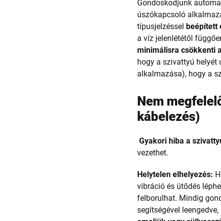
Gondoskodjunk automati
úszókapcsoló alkalmazása
típusjelzéssel
beépített
a víz jelenlététől függőe
minimálisra csökkenti a
hogy a szivattyú helyét
alkalmazása), hogy a s
Nem megfelelő 
kábelezés)
Gyakori hiba a szivatty
vezethet.
Helytelen elhelyezés:
Ha
vibráció és ütődés léphe
felborulhat. Mindig go
segítségével leengedve, 