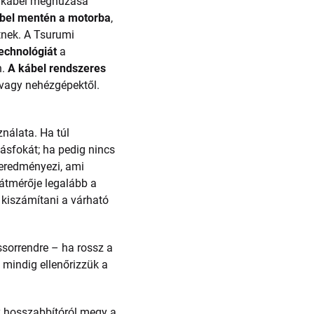
 a kábel meghúzása
kábel mentén a motorba
,
tnek. A Tsurumi
echnológiát
a
n.
A kábel rendszeres
 vagy nehézgépektől.
nálata. Ha túl
tásfokát; ha pedig nincs
t eredményezi, ami
 átmérője legalább a
 kiszámítani a várható
ssorrendre – ha rossz a
 mindig ellenőrizzük a
gy hosszabbítóról megy a