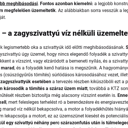
abb meghibásodási
.
Fontos azonban kiemelni:
a legjobb konstr
m megfelelően üzemeltetik
. Az alábbiakban sorra vesszük a le
át.
– a zagyszivattyú víz nélküli üzemelt
k legismertebb oka a szivattyúk idő előtti meghibásodásának.
S
yszivattyú úgy üzemel, hogy nincs elegendő folyadék a szivatt
nt a vízszint, vagy elzáródott a bemeneti nyílás, és a szivattyú
l marad
, és a folyadék kenő hatása is megszűnik. A hagyományo
s (csúszógyűrűs tömítés) súrlódásos károsodásához vezet, ille
 zagyszivattyúk esetében
a tervezés részben kiküszöböli ezt a 
m károsodik a tömítés a száraz üzem miatt
, továbbá a KTZ sor
hűtését részben biztosítja még alacsony vízszint esetén is.
Enne
kell
, mert felesleges terhelést ró a berendezésre és energiaveszt
g marad víz nélkül bekapcsolva, a motor a folyadékhűtés hiányá
m lekapcsolja a motort, ez az üzemszünet kiesést és potenciális
ül egy szivattyú néhány perc szárazonfutás után is túlmelege