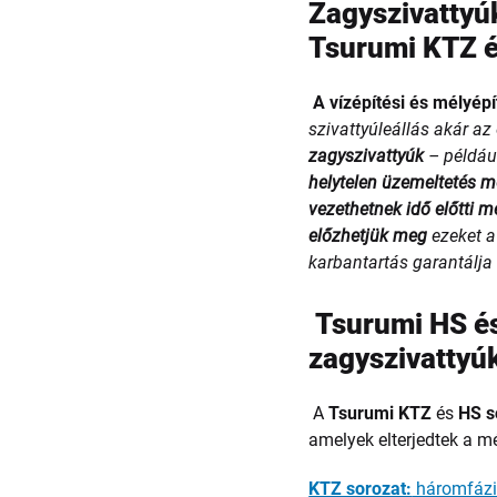
Zagyszivattyú
Tsurumi KTZ é
A vízépítési és mélyép
szivattyúleállás akár az 
zagyszivattyúk
– példáu
helytelen üzemeltetés me
vezethetnek idő előtti
előzhetjük meg
ezeket a
karbantartás garantálja
Tsurumi HS és
zagyszivattyú
A
Tsurumi KTZ
és
HS s
amelyek elterjedtek a m
KTZ sorozat:
háromfázis