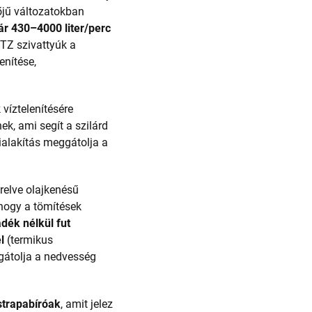
őjű változatokban
ár 430–4000 liter/perc
KTZ szivattyúk a
enítése,
víztelenítésére
ek, ami segít a szilárd
kialakítás meggátolja a
relve olajkenésű
 hogy a tömítések
dék nélkül fut
l
(termikus
ggátolja a nedvesség
trapabíróak
, amit jelez