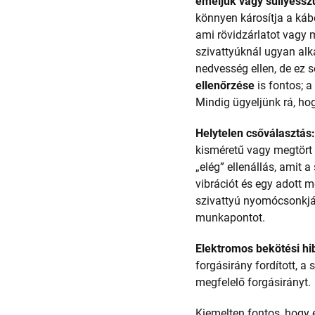
emeljük vagy süllyesszü
könnyen károsítja a káb
ami rövidzárlatot vagy 
szivattyúknál ugyan a
nedvesség ellen, de ez 
ellenőrzése
is fontos; 
Mindig ügyeljünk rá, hog
Helytelen csőválasztás
kisméretű vagy megtört t
„elég” ellenállás, amit 
vibrációt és egy adott m
szivattyú nyomócsonkján
munkapontot.
Elektromos bekötési hi
forgásirány fordított, a
megfelelő forgásirányt.
Kiemelten fontos, hogy 