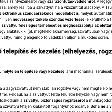
kus szintvezérlésről vagy
szárazonfutás-védelemről
. A legeg
, amely leállítja a szivattyút, ha a vízszint túl alacsony. A Ts
 elektronikus szondaérzékelős modelleket is
, melyek automati
n. Ilyen
nedvességérzékelő szondás vezérléssel
elkerülhető a f
 szivattyú felesleges terhelését és meghosszabbítja az életta
 úgy alakítsuk ki (pl. megfelelő aknamélység, szivattyúbak vagy
zivattyú mindig elegendő folyadékban álljon a működés során.
telepítés és kezelés (elhelyezés, rögz
ú helytelen telepítése vagy kezelése
, ami mechanikai sérülése
 a zagyszivattyút nem stabilan rögzítve vagy nem megfelelő he
t fel. Például, ha a szivattyút ferde felületre helyezik vagy nem
ndoskodjunk a
szivattyú biztonságos rögzítéséről
a munkagödörb
a szivattyú tetején kialakított fogantyúhoz erősítve.
Soha ne a v