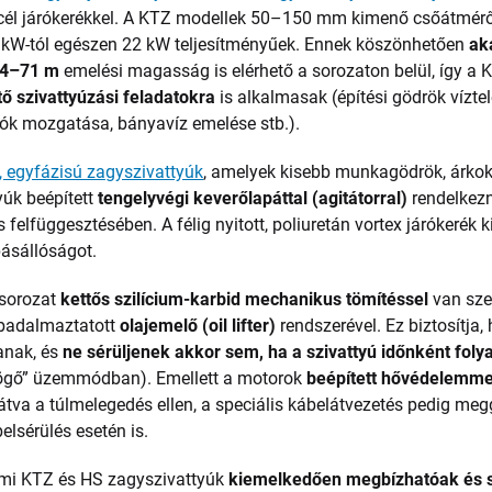
acél járókerékkel. A KTZ modellek 50–150 mm kimenő csőátmér
,5 kW-tól egészen 22 kW teljesítményűek. Ennek köszönhetően
ak
4–71 m
emelési magasság is elérhető a sorozaton belül, így a 
tő szivattyúzási feladatokra
is alkalmasak (építési gödrök víztel
k mozgatása, bányavíz emelése stb.).
 egyfázisú zagyszivattyúk
, amelyek kisebb munkagödrök, árkok 
yúk beépített
tengelyvégi keverőlapáttal (agitátorral)
rendelkezn
 felfüggesztésében. A félig nyitott, poliuretán vortex járókerék 
pásállóságot.
 sorozat
kettős szilícium-karbid mechanikus tömítéssel
van sze
badalmaztatott
olajemelő (oil lifter)
rendszerével. Ez biztosítja,
anak, és
ne sérüljenek akkor sem, ha a szivattyú időnként folya
sögő” üzemmódban). Emellett a motorok
beépített hővédelemme
átva a túlmelegedés ellen, a speciális kábelátvezetés pedig me
elsérülés esetén is.
mi KTZ és HS zagyszivattyúk
kiemelkedően megbízhatóak és s