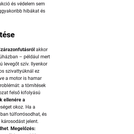
ukció és védelem sem
ggyakoribb hibákat és
etése
zárazonfutásról
akkor
yúházban – például mert
 levegőt szív. Ilyenkor
s szivattyúknál ez
tve a motor is hamar
problémát: a tömítések
ozat felső kifolyású
k ellenére a
eséget okoz. Ha a
ban túlforrósodhat, és
 károsodást jelent.
dhet
.
Megelőzés: