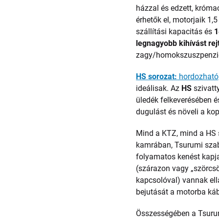
házzal és edzett, króm
érhetők el, motorjaik 1
szállítási kapacitás és
1
legnagyobb kihívást rej
zagy/homokszuszpenzió
HS sorozat:
hordozható,
ideálisak. Az
HS
szivatt
üledék felkeverésében és
dugulást és növeli a ko
Mind a KTZ, mind a HS
kamrában, Tsurumi sza
folyamatos kenést kapj
(szárazon vagy „szörc
kapcsolóval) vannak ell
bejutását a motorba káb
Összességében a Tsuru