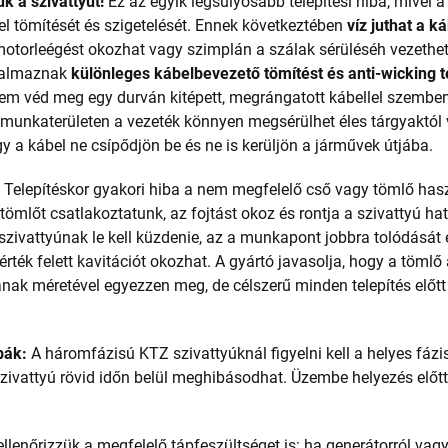
k a szivattyút!
Ez az egyik legsúlyosabb telepítési hiba, mivel
el tömítését és szigetelését. Ennek következtében
víz juthat a 
motorleégést okozhat vagy szimplán a szálak sérüléséh vezethe
lkalmaznak
különleges kábelbevezető tömítést és anti-wicking t
sem véd meg egy durván kitépett, megrángatott kábellel szembe
a munkaterületen a vezeték könnyen megsérülhet éles tárgyaktól
y a kábel ne csípődjön be és ne is kerüljön a járművek útjába.
:
Telepítéskor gyakori hiba a nem megfelelő cső vagy tömlő hasz
ömlőt csatlakoztatunk, az fojtást okoz és rontja a szivattyú ha
a szivattyúnak le kell küzdenie, az a munkapont jobbra tolódásá
érték felett kavitációt okozhat. A gyártó javasolja, hogy a tömlő
ak méretével egyezzen meg, de célszerű minden telepítés előtt
bák:
A háromfázisú KTZ szivattyúknál figyelni kell a helyes fázi
 szivattyú rövid időn belül meghibásodhat. Üzembe helyezés előtt
ellenőrizzük a megfelelő tápfeszültséget is: ha generátorról va