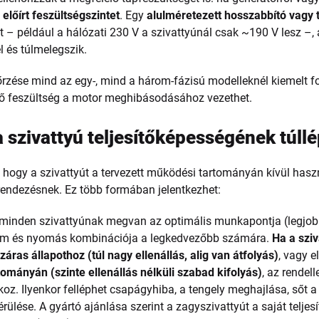
 előírt feszültségszintet
. Egy
alulméretezett hosszabbító vagy 
 – például a hálózati 230 V a szivattyúnál csak ~190 V lesz –,
 és túlmelegszik.
őrzése mind az egy-, mind a három-fázisú modelleknél kiemelt f
ő feszültség a motor meghibásodásához vezethet.
a szivattyú teljesítőképességének túll
i, hogy a szivattyút a tervezett működési tartományán kívül haszn
rendezésnek. Ez több formában jelentkezhet:
minden szivattyúnak megvan az optimális munkapontja (legjob
ram és nyomás kombinációja a legkedvezőbb számára.
Ha a sziv
záras állapothoz (túl nagy ellenállás, alig van átfolyás)
, vagy e
rtományán (szinte ellenállás nélküli szabad kifolyás)
, az rendel
okoz. Ilyenkor felléphet csapágyhiba, a tengely meghajlása, sőt
érülése. A gyártó ajánlása szerint a zagyszivattyút a saját telje