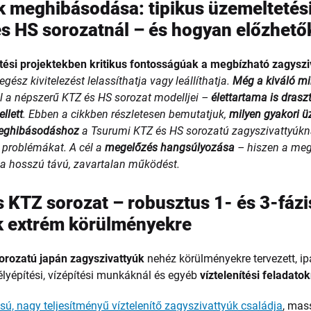
k meghibásodása: tipikus üzemeltetési
s HS sorozatnál – és hogyan előzhet
ítési projektekben kritikus fontosságúak a megbízható zagyszi
egész kivitelezést lelassíthatja vagy leállíthatja.
Még a kiváló m
l a népszerű KTZ és HS sorozat modelljei –
élettartama is drasz
llett
. Ebben a cikkben részletesen bemutatjuk,
milyen gyakori ü
 meghibásodáshoz
a Tsurumi KTZ és HS sorozatú zagyszivattyúkn
 problémákat. A cél a
megelőzés hangsúlyozása
– hiszen a meg
 a hosszú távú, zavartalan működést.
 KTZ sorozat – robusztus 1- és 3-fázi
k extrém körülményekre
orozatú japán zagyszivattyúk
nehéz körülményekre tervezett, ip
élyépítési, vízépítési munkáknál és egyéb
víztelenítési feladato
ú, nagy teljesítményű víztelenítő zagyszivattyúk családja
, mas