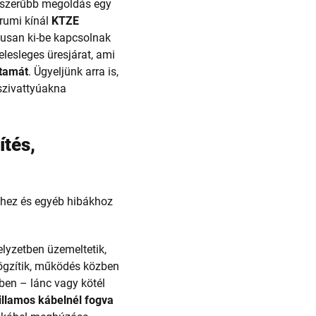
yszerűbb megoldás egy
urumi kínál
KTZE
kusan ki-be kapcsolnak
elesleges üresjárat, ami
rtamát
. Ügyeljünk arra is,
 szivattyúakna
ítés,
khez és egyéb hibákhoz
lyzetben üzemeltetik,
 rögzítik, működés közben
en – lánc vagy kötél
illamos kábelnél fogva