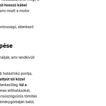
túl hosszú kábel
 ami miatt a motor
ontosságú, ellenkező
épése
álják, ami rendkívüli
b hatásfokú pontja,
attyút túl közel
llenkezőleg,
túl a
lenes erőhatásokat,
 a csúszógyűrűs tömítés
sítménygörbéjén belül,