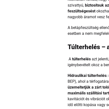
szivattyú,
biztosítsuk az
feszültségesést
okozhat
nagyobb áramot vesz fel
A betápfeszültség ellen
esetben a nem megfelel
Túlterhelés – 
A
túlterhelés
azt jelent
igénybevételt okoz a be
Hidraulikai túlterhelés:
BEP), ahol a térfogatá
üzemeltetjük a zárt toló
maximális szállítási ta
kavitációt és vibrációt 
idő előtti kopása vagy s