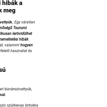
 hibák a
ők meg
vattyúk.
Egy váratlan
inőségű Tsurumi
tikusan lerövidülhet
zemeltetési hibák
ál, valamint
hogyan
felelő használat és
sú
ari búvárszivattyúk,
knál
.
szív szürkevas öntvény