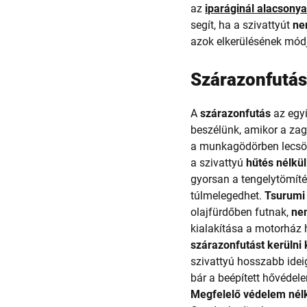
az
iparáginál alacsony
segít, ha a szivattyút
ne
azok elkerülésének módj
Szárazonfutás 
A
szárazonfutás
az egyi
beszélünk, amikor a zag
a munkagödörben lecsökke
a szivattyú
hűtés nélkü
gyorsan a tengelytömíté
túlmelegedhet.
Tsurumi
olajfürdőben futnak,
ne
kialakítása a motorház 
szárazonfutást kerülni 
szivattyú hosszabb idei
bár a beépített hővédele
Megfelelő védelem nélk