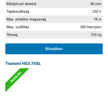
Kifolyócső átmérő
80 mm
Tápfeszültség
230 V
Max. emelési magasság
18 m
Max. szállítás
300 liter/perc
Tömeg
19,6 kg
Bővebben
Tsurumi HS3.75SL
Raktáron