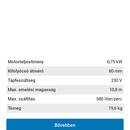
Motorteljesítmény
0,75 kW
Kifolyócső átmérő
80 mm
Tápfeszültség
230 V
Max. emelési magasság
10,8 m
Max. szállítás
580 liter/perc
Tömeg
19,6 kg
Bővebben