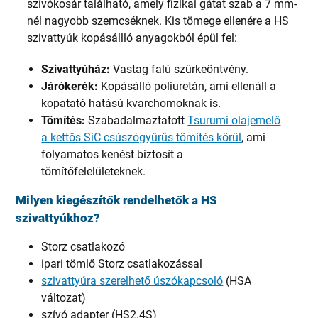
szívókosár található, amely fizikai gátat szab a 7 mm-
nél nagyobb szemcséknek. Kis tömege ellenére a HS
szivattyúk kopásállló anyagokból épül fel:
Szivattyúház:
Vastag falú szürkeöntvény.
Járókerék:
Kopásálló poliuretán, ami ellenáll a
kopatató hatású kvarchomoknak is.
Tömítés:
Szabadalmaztatott
Tsurumi olajemelő
a kettős SiC csúszógyűrűs tömítés körül
, ami
folyamatos kenést biztosít a
tömítőfelelületeknek.
Milyen kiegészítők rendelhetők a HS
szivattyúkhoz?
Storz csatlakozó
ipari tömlő Storz csatlakozással
szivattyúra szerelhető úszókapcsoló
(HSA
változat)
szívó adapter (HS2.4S)