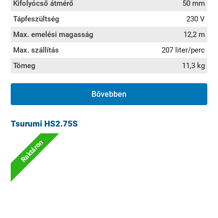
Kifolyócső átmérő
50 mm
Tápfeszültség
230 V
Max. emelési magasság
12,2 m
Max. szállítás
207 liter/perc
Tömeg
11,3 kg
Bővebben
Tsurumi HS2.75S
Raktáron