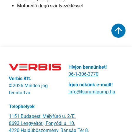
Motorédő dugó szintvezérléssel
Hívjon bennünket!
06-1-306-3770
Verbis Kft.
Írjon nekünk e-mailt!
©2026 Minden jog
info@tsurumipump.hu
fenntartva
Telephelyek
1151 Budapest, Mélyfúró u. 2/E.
8693 Lengyeltóti, Fonyódi u. 10.
4220 Hajdúböszörmény, Bánság Tér 8.