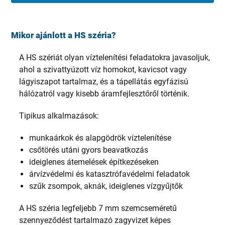
Mikor ajánlott a HS széria?
A HS szériát olyan víztelenítési feladatokra javasoljuk,
ahol a szivattyúzott víz homokot, kavicsot vagy
lágyiszapot tartalmaz, és a tápellátás egyfázisú
hálózatról vagy kisebb áramfejlesztőről történik.
Tipikus alkalmazások:
munkaárkok és alapgödrök víztelenítése
csőtörés utáni gyors beavatkozás
ideiglenes átemelések építkezéseken
árvízvédelmi és katasztrófavédelmi feladatok
szűk zsompok, aknák, ideiglenes vízgyűjtők
A HS széria legfeljebb 7 mm szemcseméretű
szennyeződést tartalmazó zagyvizet képes