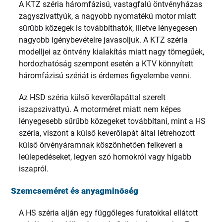
A KTZ széria háromfázisú, vastagfalú öntvényházas
zagyszivattyúk, a nagyobb nyomatékú motor miatt
sűrűbb közegek is továbbíthatók, illetve lényegesen
nagyobb igénybevételre javasoljuk. A KTZ széria
modelljei az öntvény kialakítás miatt nagy tömegűek,
hordozhatóság szempont esetén a KTV könnyített
háromfázisú szériát is érdemes figyelembe venni.
Az HSD széria külső keverőlapáttal szerelt
iszapszivattyú. A motorméret miatt nem képes
lényegesebb sűrűbb közegeket továbbítani, mint a HS
széria, viszont a külső keverőlapát által létrehozott
külső örvényáramnak köszönhetően felkeveri a
leülepedéseket, legyen szó homokról vagy hígabb
iszapról.
Szemcseméret és anyagminőség
A HS széria alján egy függőleges furatokkal ellátott