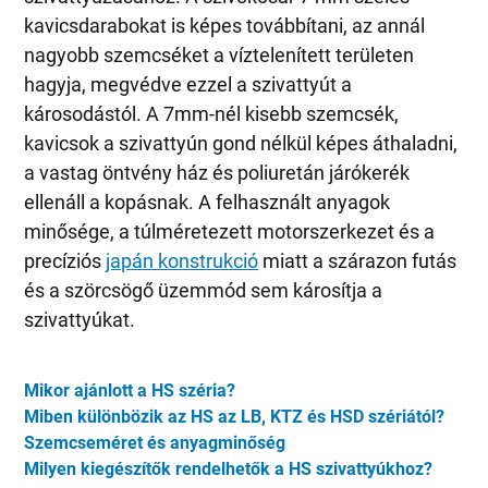
kavicsdarabokat is képes továbbítani, az annál
nagyobb szemcséket a víztelenített területen
hagyja, megvédve ezzel a szivattyút a
károsodástól. A 7mm-nél kisebb szemcsék,
kavicsok a szivattyún gond nélkül képes áthaladni,
a vastag öntvény ház és poliuretán járókerék
ellenáll a kopásnak. A felhasznált anyagok
minősége, a túlméretezett motorszerkezet és a
precíziós
japán konstrukció
miatt a szárazon futás
és a szörcsögő üzemmód sem károsítja a
szivattyúkat.
Mikor ajánlott a HS széria?
Miben különbözik az HS az LB, KTZ és HSD szériától?
Szemcseméret és anyagminőség
Milyen kiegészítők rendelhetők a HS szivattyúkhoz?