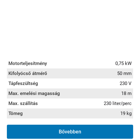
Motorteljesítmény
0,75 kW
Kifolyócső átmérő
50 mm
Tápfeszültség
230 V
Max. emelési magasság
18 m
Max. szállítás
230 liter/perc
Tömeg
19 kg
Bővebben