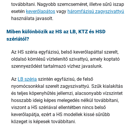
továbbítani. Nagyobb szemcseméret, illetve sűrű iszap
esetén
keverőlapátos
vagy
háromfázisú zagyszivattyú
használata javasolt.
Miben különbözik az HS az LB, KTZ és HSD
szériától?
Az HS széria egyfázisú, belső keverőlapáttal szerelt,
oldalsó kömlésű víztelenítő szivattyú, amely koptató
szennyeződést tartalmazó vízhez javaslunk.
Az
LB széria
szintén egyfázisú, de felső
nyomócsonkkal szerelt zagyszivattyú. Szűk kialakítás
és teljes köpenyhűtés jellemzi, alacsonyabb vízszintet
hosszabb ideig képes melegedés nélkül továbbítani,
viszont a HS szériával ellentétben nincs belső
keverőlapátja, ezért a HS modellek kissé sűrűbb
közeget is képesek továbbítani.