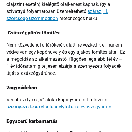
olajszint esetén) kielégítő olajkenést kapnak, így a
szivattyú folyamatosan üzemeltethető
száraz, ill.
szörcsögő üzemmódban
motorleégés nélkül.
Csúszógyűrűs tömítés
Nem közvetlenül a járókerék alatt helyezkedik el, hanem
védve van egy kopóhüvely és egy ajakos tömítés által. Ez
a megoldás az alkalmazástól függően legalább fél év –
1 év időtartamig teljesen elzárja a szennyezett folyadék
útját a csúszógyűrűhöz.
Zagyvédelem
Védőhüvely és „V” alakú kopógyűrű tartja távol a
szennyeződéseket a tengelytől és a csúszógyűrűtől
Egyszerű karbantartás