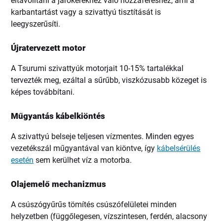
eltávolítani a járókerékhez való hozzáféréshez, ami a
karbantartást vagy a szivattyú tisztítását is
leegyszerűsíti.
Újratervezett motor
A Tsurumi szivattyúk motorjait 10-15% tartalékkal
tervezték meg, ezáltal a sűrűbb, viszkózusabb közeget is
képes továbbítani.
Műgyantás kábelkiöntés
A szivattyú belseje teljesen vízmentes. Minden egyes
vezetékszál műgyantával van kiöntve, így
kábelsérülés
esetén
sem kerülhet víz a motorba.
Olajemelő mechanizmus
A csúszógyűrűs tömítés csúszófelületei minden
helyzetben (függőlegesen, vízszintesen, ferdén, alacsony