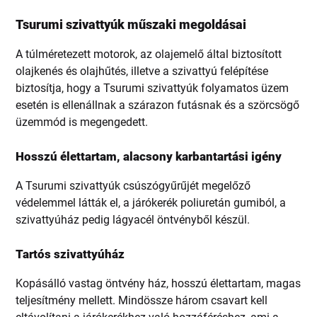
Tsurumi szivattyúk műszaki megoldásai
A túlméretezett motorok, az olajemelő által biztosított
olajkenés és olajhűtés, illetve a szivattyú felépítése
biztosítja, hogy a Tsurumi szivattyúk folyamatos üzem
esetén is ellenállnak a szárazon futásnak és a szörcsögő
üzemmód is megengedett.
Hosszú élettartam, alacsony karbantartási igény
A Tsurumi szivattyúk csúszógyűrűjét megelőző
védelemmel látták el, a járókerék poliuretán gumiból, a
szivattyúház pedig lágyacél öntvényből készül.
Tartós szivattyúház
Kopásálló vastag öntvény ház, hosszú élettartam, magas
teljesítmény mellett. Mindössze három csavart kell