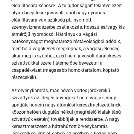
előállítására képesek. A tulajdonságait tekintve ezért
olyan beépítésre javasolt, ahol nagy nyomás
előállítására van szükség pl.: nyomott
szennyvízrendszerbe csatlakozás, hosszú és/vagy kis
átmérőjű nyomócső. Hátrányuk a vágási
hatékonyságot meghatározó réstávolságból adódik,
mert ha a vágókések megkopnak, a vágási jelenség
akár meg is szűnhet, ezért nem javasolt darálókéses
szivattyúkkal szerelt átemelőbe bevezetni a
csapadékvizet (magasabb homoktartalom, koptató
részecskék).
Az örvénykamrás, más néven vortex járókerekű
szivattyúk az idegen anyagokat nem vágják, vagy
aprítják, hanem nagy átömlési keresztmetszetüknek
köszönhetően dugulás nélkül (megfelelő kialakítású
szivattyúk esetén) továbbítják a rendszerbe. A nagy
keresztmetszetet a hátrahúzott örvénykamrás
járókerékkel érik el, ebben az esetben a közeg nem