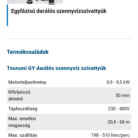
Egyfázisú darálós szennyvízszivattyúk
Termékcsaládok
Tsurumi GY darálós szennyvíz szivattyúk
Motorteljesítmény
0,9 - 9,5 kW
Kifolyócső
50 mm
átmérő
Tápfeszültség
230 - 400V
Max. emelési
20,4 - 68 m
magasság
Max. szállítás
198 - 510 liter/perc