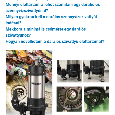
Mennyi élettartamra lehet számítani egy darabolós
szennyvízszivattyúnál?
Milyen gyakran kell a darálós szennyvízszivattyút
indítani?
Mekkora a minimális csőméret egy darálós
szivattyúhoz?
Hogyan növelhetem a darálós szivattyú élettartamát?