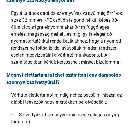
szennyvízszivattyú elnyomni?
Egy általános darálós szennyvízszivattyú még 5/4”-os,
azaz 32 mm-es KPE csövön is gond nélkül képes 30-
40m távolságra elnyomni akár 3-4m függőleges
emelési magasság mellett, és míg így is elegendő
nyomástartalékkal rendelkezik ahhoz, hogy a nyomott
rendszer ne fojtsa le, de javasoljuk minden rendszer
esetén megvizsgálni a várható munkapontot. A
számításokban kérjük keressenek minket bizalommal.
Mennyi élettartamra lehet számítani egy darabolós
szennyvízszivattyúnál?
Várható élettartamot mindig nehéz becsülni, hiszen az
alábbi tényezők nagy mértékben befolyásolják:
· Szivattyúzott szennyvíz minősége (idegen anyag
tartalom)