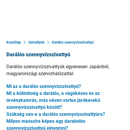
Kezdőlap
Szivattyúk
Darálós szennyvízszivattyú
Darálós szennyvízszivattyú
Darálós szennyvízszivattyúk egyenesen Japánból,
magyarországi szervizhálózattal.
Mi az a darálós szennyvízszivattyú?
Mi a különbség a darálós, a vágókéses és az
örvénykamrás, más néven vortex járókerekű
szennyvízszivattyú között?
Szükség van-e a darálós szennyvízszivattyúra?
Milyen messzire képes egy darabolós
szennyvízszivattyú elnyomni?