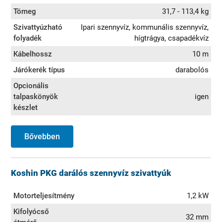
Tömeg
31,7 - 113,4 kg
Szivattyúzható
Ipari szennyvíz, kommunális szennyvíz,
folyadék
hígtrágya, csapadékvíz
Kábelhossz
10 m
Járókerék típus
darabolós
Opcionális
talpaskönyök
igen
készlet
Bővebben
Koshin PKG darálós szennyvíz szivattyúk
Motorteljesítmény
1,2 kW
Kifolyócső
32 mm