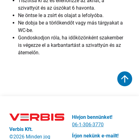
Tisztítsa ki az és ellenőrizze az aknát, a
szivattyút és az úszókat 6 havonta.
Ne öntse le a zsírt és olajat a lefolyóba.
Ne dobja be a törlőkendőt vagy más tárgyakat a
WC-be.
Gondoskodjon róla, ha időközönként szakember
is végezze el a karbantartást a szivattyún és az
átemelőn.
Hívjon bennünket!
06-1-306-3770
Verbis Kft.
Írjon nekünk e-mailt!
©2026 Minden jog