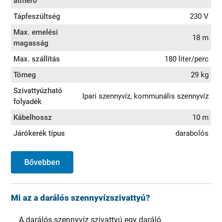
átmérő
Tápfeszültség
230 V
Max. emelési
18 m
magasság
Max. szállítás
180 liter/perc
Tömeg
29 kg
Szivattyúzható
Ipari szennyvíz, kommunális szennyvíz
folyadék
Kábelhossz
10 m
Járókerék típus
darabolós
Bővebben
Mi az a darálós szennyvízszivattyú?
A darálós szennyvíz szivattyú egy daráló