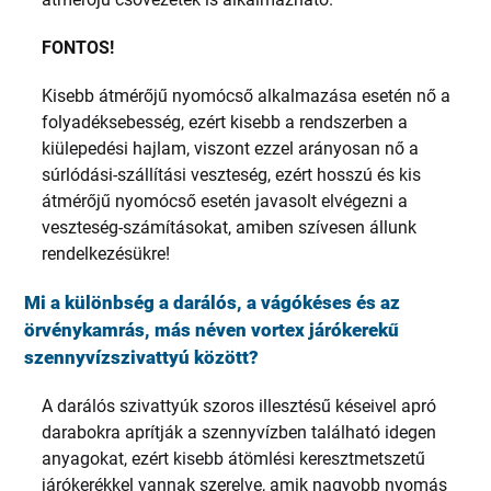
FONTOS!
Kisebb átmérőjű nyomócső alkalmazása esetén nő a
folyadéksebesség, ezért kisebb a rendszerben a
kiülepedési hajlam, viszont ezzel arányosan nő a
súrlódási-szállítási veszteség, ezért hosszú és kis
átmérőjű nyomócső esetén javasolt elvégezni a
veszteség-számításokat, amiben szívesen állunk
rendelkezésükre!
Mi a különbség a darálós, a vágókéses és az
örvénykamrás, más néven vortex járókerekű
szennyvízszivattyú között?
A darálós szivattyúk szoros illesztésű késeivel apró
darabokra aprítják a szennyvízben található idegen
anyagokat, ezért kisebb átömlési keresztmetszetű
járókerékkel vannak szerelve, amik nagyobb nyomás