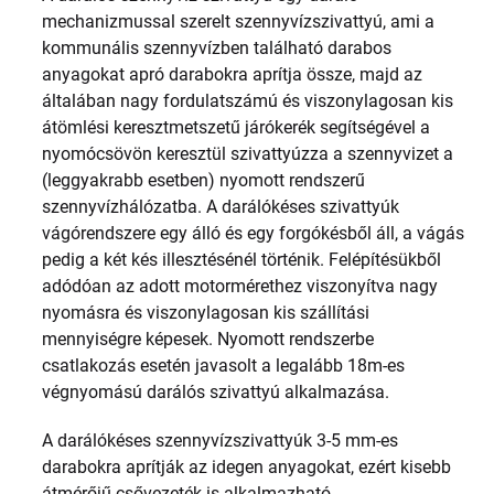
mechanizmussal szerelt szennyvízszivattyú, ami a
kommunális szennyvízben található darabos
anyagokat apró darabokra aprítja össze, majd az
általában nagy fordulatszámú és viszonylagosan kis
átömlési keresztmetszetű járókerék segítségével a
nyomócsövön keresztül szivattyúzza a szennyvizet a
(leggyakrabb esetben) nyomott rendszerű
szennyvízhálózatba. A darálókéses szivattyúk
vágórendszere egy álló és egy forgókésből áll, a vágás
pedig a két kés illesztésénél történik. Felépítésükből
adódóan az adott motormérethez viszonyítva nagy
nyomásra és viszonylagosan kis szállítási
mennyiségre képesek. Nyomott rendszerbe
csatlakozás esetén javasolt a legalább 18m-es
végnyomású darálós szivattyú alkalmazása.
A darálókéses szennyvízszivattyúk 3-5 mm-es
darabokra aprítják az idegen anyagokat, ezért kisebb
átmérőjű csővezeték is alkalmazható.