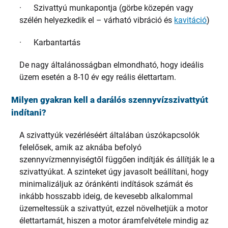
· Szivattyú munkapontja (görbe közepén vagy
szélén helyezkedik el – várható vibráció és
kavitáció
)
· Karbantartás
De nagy általánosságban elmondható, hogy ideális
üzem esetén a 8-10 év egy reális élettartam.
Milyen gyakran kell a darálós szennyvízszivattyút
indítani?
A szivattyúk vezérléséért általában úszókapcsolók
felelősek, amik az aknába befolyó
szennyvízmennyiségtől függően indítják és állítják le a
szivattyúkat. A szinteket úgy javasolt beállítani, hogy
minimalizáljuk az óránkénti indítások számát és
inkább hosszabb ideig, de kevesebb alkalommal
üzemeltessük a szivattyút, ezzel növelhetjük a motor
élettartamát, hiszen a motor áramfelvétele mindig az