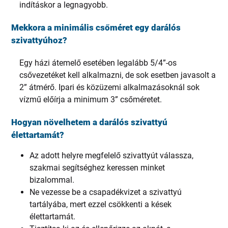
indításkor a legnagyobb.
Mekkora a minimális csőméret egy darálós
szivattyúhoz?
Egy házi átemelő esetében legalább 5/4”-os
csővezetéket kell alkalmazni, de sok esetben javasolt a
2” átmérő. Ipari és közüzemi alkalmazásoknál sok
vízmű előírja a minimum 3” csőméretet.
Hogyan növelhetem a darálós szivattyú
élettartamát?
Az adott helyre megfelelő szivattyút válassza,
szakmai segítséghez keressen minket
bizalommal.
Ne vezesse be a csapadékvizet a szivattyú
tartályába, mert ezzel csökkenti a kések
élettartamát.