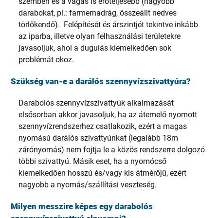
szemben és a vágás is erőteljesebb (nagyobb
darabokat, pl.: farmernadrág, összeállt nedves
törlőkendő). Felépítését és árszintjét tekintve inkább
az iparba, illetve olyan felhasználási területekre
javasoljuk, ahol a dugulás kiemelkedően sok
problémát okoz.
Szükség van-e a darálós szennyvízszivattyúra?
Darabolós szennyvízszivattyúk alkalmazását
elsősorban akkor javasoljuk, ha az átemelő nyomott
szennyvízrendszerhez csatlakozik, ezért a magas
nyomású darálós szivattyúnkat (legalább 18m
zárónyomás) nem fojtja le a közös rendszerre dolgozó
többi szivattyú. Másik eset, ha a nyomócső
kiemelkedően hosszú és/vagy kis átmérőjű, ezért
nagyobb a nyomás/szállítási veszteség.
Milyen messzire képes egy darabolós