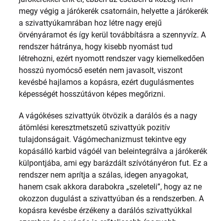
megy végig a járókerék csatornáin, helyette a járókerék
a szivattyúkamrában hoz létre nagy erejű
örvényáramot és így kerül továbbításra a szennyvíz. A
rendszer hátránya, hogy kisebb nyomást tud
létrehozni, ezért nyomott rendszer vagy kiemelkedően
hosszú nyomócső esetén nem javasolt, viszont
kevésbé hajlamos a kopásra, ezért dugulásmentes
képességét hosszútávon képes megőrizni.
A vágókéses szivattyúk ötvözik a darálós és a nagy
átömlési keresztmetszetű szivattyúk pozitív
tulajdonságait. Vágómechanizmust tekintve egy
kopásálló karbid vágóél van beleintegrálva a járókerék
külpontjába, ami egy barázdált szívótányéron fut. Ez a
rendszer nem aprítja a szálas, idegen anyagokat,
hanem csak akkora darabokra „szeleteli”, hogy az ne
okozzon dugulást a szivattyúban és a rendszerben. A
kopásra kevésbe érzékeny a darálós szivattyúkkal