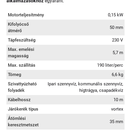
alkalmazásokhoz
egyaránt.
Motorteljesítmény
0,15 kW
Kifolyócső
50 mm
átmérő
Tápfeszültség
230 V
Max. emelési
5,7 m
magasság
Max. szállítás
190 liter/perc
Tömeg
6,6 kg
Szivattyúzható
Ipari szennyvíz, kommunális szennyvíz,
folyadék
hígtrágya, csapadékvíz
Kábelhossz
10 m
Járókerék típus
vortex
Átömlési
35 mm
keresztmetszet