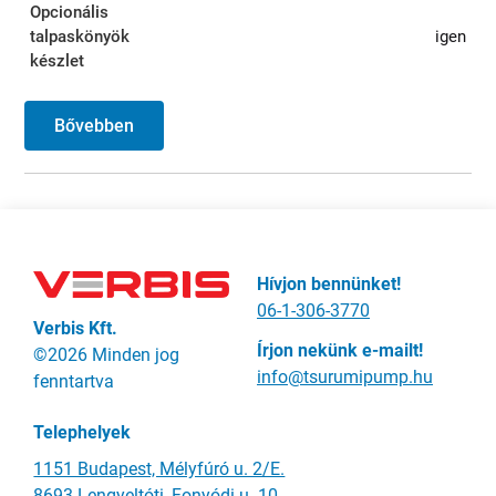
Opcionális
talpaskönyök
igen
készlet
Bővebben
Hívjon bennünket!
06-1-306-3770
Verbis Kft.
Írjon nekünk e-mailt!
©2026 Minden jog
info@tsurumipump.hu
fenntartva
Telephelyek
1151 Budapest, Mélyfúró u. 2/E.
8693 Lengyeltóti, Fonyódi u. 10.