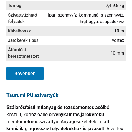
Tömeg
7,4-9,5 kg
Szivattyúzható
Ipari szennyvíz, kommunális szennyvíz,
folyadék
hígtrágya, csapadékvíz
Kábelhossz
10 m
Járókerék típus
vortex
Átömlési
10 mm
keresztmetszet
Bővebben
Tsurumi PU szivattyúk
Szálerősítésű műanyag és rozsdamentes acél
ból
készült, korrózióálló
örvénykamrás járókerekű
merülőmotoros szivattyú. Anyagösszetétele miatt
kémiailag agresszív folyadékokhoz is javasolt
. A vortex