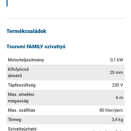
Termékcsaládok
Tsurumi FAMILY szivattyú
Motorteljesítmény
0,1 kW
Kifolyócső
25 mm
átmérő
Tápfeszültség
230 V
Max. emelési
6 m
magasság
Max. szállítás
80 liter/perc
Tömeg
3,4 kg
Szivattyúzható