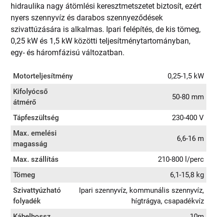
hidraulika nagy átömlési keresztmetszetet biztosít, ezért
nyers szennyvíz és darabos szennyeződések
szivattúzására is alkalmas. Ipari felépítés, de kis tömeg,
0,25 kW és 1,5 kW közötti teljesítménytartományban,
egy- és háromfázisú változatban.
Motorteljesítmény
0,25-1,5 kW
Kifolyócső
50-80 mm
átmérő
Tápfeszültség
230-400 V
Max. emelési
6,6-16 m
magasság
Max. szállítás
210-800 l/perc
Tömeg
6,1-15,8 kg
Szivattyúzható
Ipari szennyvíz, kommunális szennyvíz,
folyadék
hígtrágya, csapadékvíz
Kábelhossz
10m