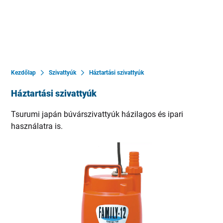
Kezdőlap
Szivattyúk
Háztartási szivattyúk
Háztartási szivattyúk
Tsurumi japán búvárszivattyúk házilagos és ipari
használatra is.