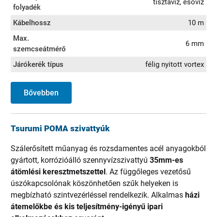
tisztavíz, esővíz
folyadék
Kábelhossz
10 m
Max.
6 mm
szemcseátmérő
Járókerék típus
félig nyitott vortex
Bővebben
Tsurumi POMA szivattyúk
Szálerősített műanyag és rozsdamentes acél anyagokból
gyártott, korrózióálló szennyvízszivattyú
35mm-es
átömlési keresztmetszettel
. Az függőleges vezetősű
úszókapcsolónak köszönhetően szűk helyeken is
megbízható szintvezérléssel rendelkezik. Alkalmas
házi
átemelőkbe és kis teljesítmény-igényű ipari