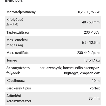
kivitelben
.
Motorteljesítmény
0,25 - 0,75 kW
Kifolyócső
40 - 50 mm
átmérő
Tápfeszültség
230 -400V
Max. emelési
6,5 - 12,5 m
magasság
Max. szállítás
230-440 l/perc
Tömeg
13,5-17 kg
Szivattyúzható
Ipari szennyvíz, kommunális szennyvíz,
folyadék
hígtrágya, csapadékvíz
Kábelhossz
10 m
Járókerék típus
vortex
Átömlési
35 mm
keresztmetszet