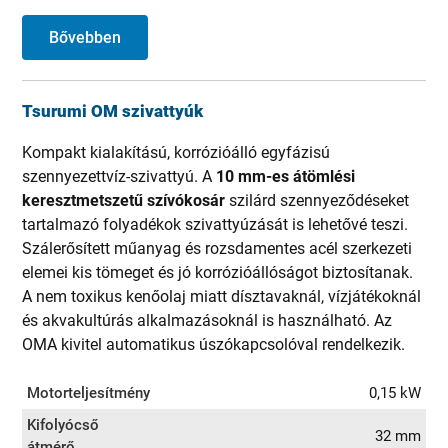
Bővebben
Tsurumi OM szivattyúk
Kompakt kialakítású, korrózióálló egyfázisú
szennyezettvíz-szivattyú. A
10 mm-es átömlési
keresztmetszetű szívókosár
szilárd szennyeződéseket
tartalmazó folyadékok szivattyúzását is lehetővé teszi.
Szálerősített műanyag és rozsdamentes acél szerkezeti
elemei kis tömeget és jó korrózióállóságot biztosítanak.
A nem toxikus kenőolaj miatt dísztavaknál, vízjátékoknál
és akvakultúrás alkalmazásoknál is használható. Az
OMA kivitel automatikus úszókapcsolóval rendelkezik.
Motorteljesítmény
0,15 kW
Kifolyócső
32 mm
átmérő