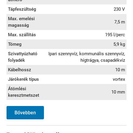
Tápfeszültség
230 V
Max. emelési
7,5 m
magasság
Max. szállítás
195 l/perc
Tömeg
5,9 kg
Szivattyúzható
Ipari szennyvíz, kommunális szennyvíz,
folyadék
hígtrágya, csapadékvíz
Kábelhossz
10 m
Járókerék típus
vortex
Átömlési
10 mm
keresztmetszet
Bővebben