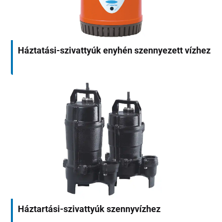
Háztatási-szivattyúk enyhén szennyezett vízhez
Háztartási-szivattyúk szennyvízhez