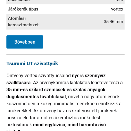
Járókerék típus
vortex
Átömlési
35-46 mm
keresztmetszet
Bővebben
Tsurumi UT szivattyúk
Öntvény vortex szivattyúcsalád
nyers szennyvíz
szállítására
. Az örvénykamrás kialakítás lehetővé teszi a
35 mm-es szilárd szemcsék és szálas anyagok
dugulásmentes továbbításá
t, mivel a nagy átömlésnek
köszönhetően a közeg minimális mértékben érintkezik a
járókerékkel. Az ötnvény ház és szálerősített járókerék
hosszú élettartamot és üzembiztos működést
biztosítanak
mind egyfázisú, mind háromfázisú