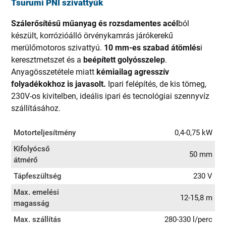
Tsurumi PNI szivattyúk
Szálerősítésű műanyag és rozsdamentes acél
ból
készült, korrózióálló örvénykamrás járókerekű
merülőmotoros szivattyú.
10 mm-es szabad átömlés
i
keresztmetszet és a
beépített golyósszelep
.
Anyagösszetétele miatt
kémiailag agresszív
folyadékokhoz is javasolt.
Ipari felépítés, de kis tömeg,
230V-os kivitelben, ideális ipari és tecnológiai szennyvíz
szállításához.
Motorteljesítmény
0,4-0,75 kW
Kifolyócső
50 mm
átmérő
Tápfeszültség
230 V
Max. emelési
12-15,8 m
magasság
Max. szállítás
280-330 l/perc