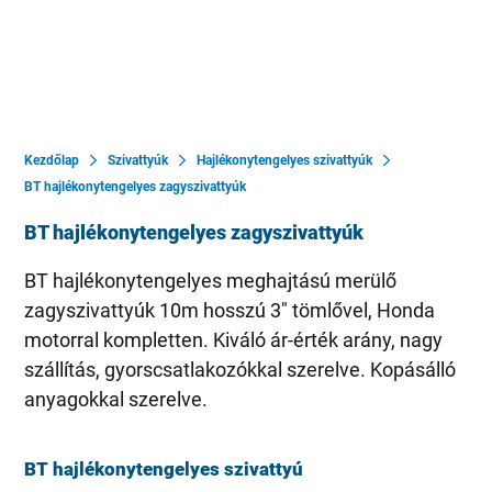
Kezdőlap
Szivattyúk
Hajlékonytengelyes szivattyúk
BT hajlékonytengelyes zagyszivattyúk
BT hajlékonytengelyes zagyszivattyúk
BT hajlékonytengelyes meghajtású merülő
zagyszivattyúk 10m hosszú 3" tömlővel, Honda
motorral kompletten. Kiváló ár-érték arány, nagy
szállítás, gyorscsatlakozókkal szerelve. Kopásálló
anyagokkal szerelve.
BT hajlékonytengelyes szivattyú