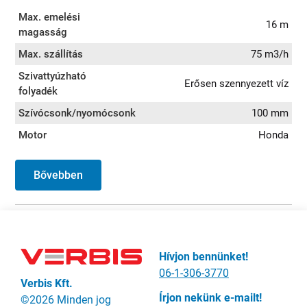
Max. emelési
16 m
magasság
Max. szállítás
75 m3/h
Szivattyúzható
Erősen szennyezett víz
folyadék
Szívócsonk/nyomócsonk
100 mm
Motor
Honda
Bővebben
Hívjon bennünket!
06-1-306-3770
Verbis Kft.
Írjon nekünk e-mailt!
©2026 Minden jog