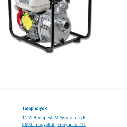
Telephelyek
1151 Budapest, Mélyfúró u. 2/E.
8693 Lengyeltóti, Fonyódi u. 10.