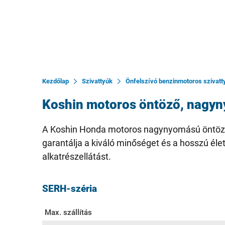
Kezdőlap
Szivattyúk
Önfelszívó benzinmotoros szivatt
Koshin motoros öntöző, nagyn
A Koshin Honda motoros nagynyomású öntözősz
garantálja a kiváló minőséget és a hosszú élet
alkatrészellátást.
SERH-széria
Max. szállítás