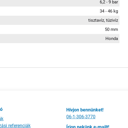
6,2 - 9 bar
34 - 46 kg
tisztavíz, tüzivíz
50 mm
Honda
ió
Hívjon bennünket!
06-1-306-3770
úk
ási referenciák
Írjon nekünk e-mailt!