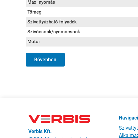
Max. nyomás
Tömeg
Szivattyúzható folyadék
Szívócsonk/nyomócsonk
Motor
Bővebben
Navigác
Szivatty
Verbis Kft.
Alkalmaz