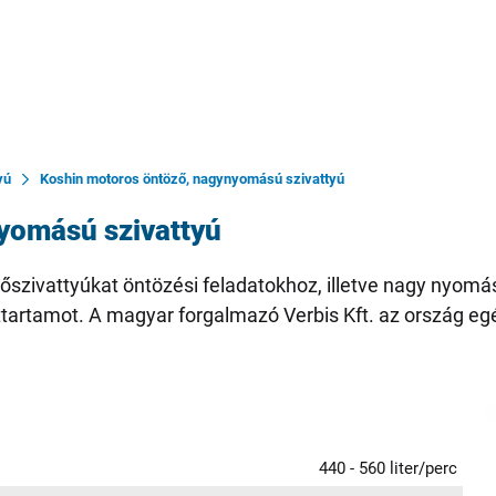
yú
Koshin motoros öntöző, nagynyomású szivattyú
yomású szivattyú
ivattyúkat öntözési feladatokhoz, illetve nagy nyomási
tartamot. A magyar forgalmazó Verbis Kft. az ország egés
440 - 560 liter/perc