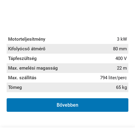
Motorteljesítmény
3 kW
Kifolyócső átmérő
80 mm
Tápfeszültség
400 V
Max. emelési magasság
22 m
Max. szállítás
794 liter/perc
Tömeg
65 kg
Bővebben