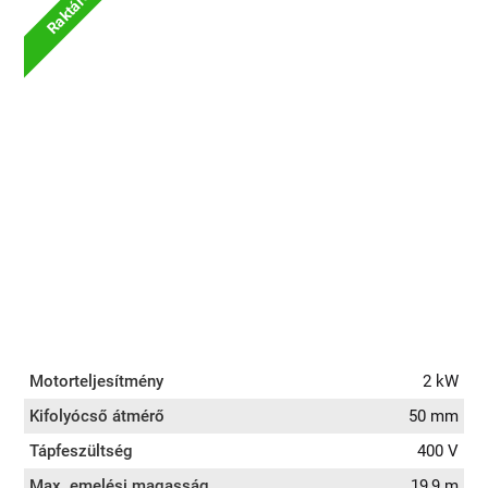
Raktáron
Motorteljesítmény
2 kW
Kifolyócső átmérő
50 mm
Tápfeszültség
400 V
Max. emelési magasság
19,9 m