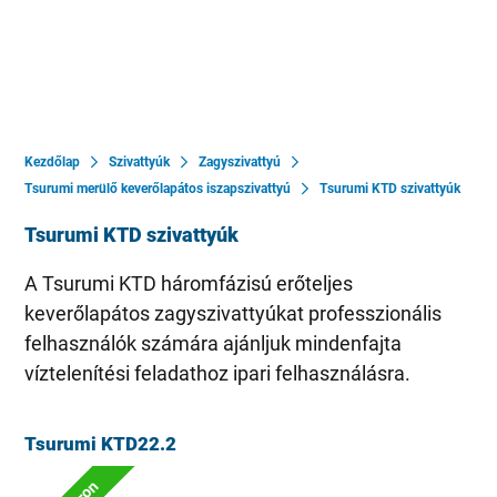
Kezdőlap
Szivattyúk
Zagyszivattyú
Tsurumi merülő keverőlapátos iszapszivattyú
Tsurumi KTD szivattyúk
Tsurumi KTD szivattyúk
A Tsurumi KTD háromfázisú erőteljes
keverőlapátos zagyszivattyúkat professzionális
felhasználók számára ajánljuk mindenfajta
víztelenítési feladathoz ipari felhasználásra.
Tsurumi KTD22.2