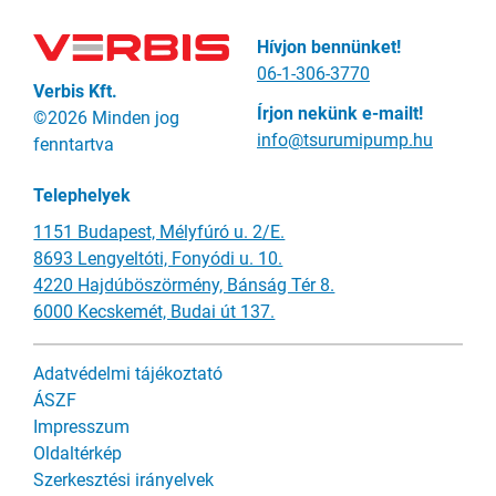
Hívjon bennünket!
06-1-306-3770
Verbis Kft.
Írjon nekünk e-mailt!
©2026 Minden jog
info@tsurumipump.hu
fenntartva
Telephelyek
1151 Budapest, Mélyfúró u. 2/E.
8693 Lengyeltóti, Fonyódi u. 10.
4220 Hajdúböszörmény, Bánság Tér 8.
6000 Kecskemét, Budai út 137.
Adatvédelmi tájékoztató
ÁSZF
Impresszum
Oldaltérkép
Szerkesztési irányelvek