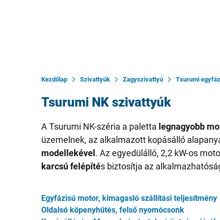
Kezdőlap
Szivattyúk
Zagyszivattyú
Tsurumi egyfáz
Tsurumi NK szivattyúk
A Tsurumi NK-széria a paletta
legnagyobb mot
üzemelnek, az alkalmazott kopásálló alapa
modellekével
. Az egyedülálló, 2,2 kW-os mot
karcsú felépíté
s biztosítja az alkalmazható
Egyfázisú motor, kimagasló szállítási teljesítmény
Oldalsó köpenyhűtés, felső nyomócsonk