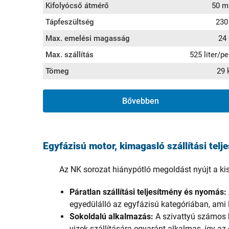
Kifolyócső átmérő
50 
Tápfeszültség
230
Max. emelési magasság
24
Max. szállítás
525 liter/pe
Tömeg
29 
Bővebben
Egyfázisú motor, kimagasló szállítási telj
Az NK sorozat hiánypótló megoldást nyújt a ki
Páratlan szállítási teljesítmény és nyomás:
egyedülálló az egyfázisú kategóriában, ami
Sokoldalú alkalmazás:
A szivattyú számos h
vizek szállítására egyaránt alkalmas, így az