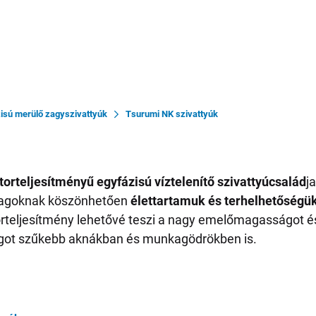
isú merülő zagyszivattyúk
Tsurumi NK szivattyúk
orteljesítményű egyfázisú víztelenítő szivattyúcsalád
j
nyagoknak köszönhetően
élettartamuk és terhelhetőségü
orteljesítmény lehetővé teszi a nagy emelőmagasságot és 
ságot szűkebb aknákban és munkagödrökben is.