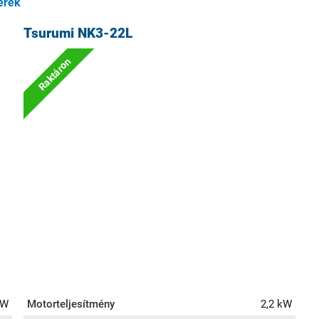
erék
Tsurumi NK3-22L
Raktáron
kW
Motorteljesítmény
2,2 kW