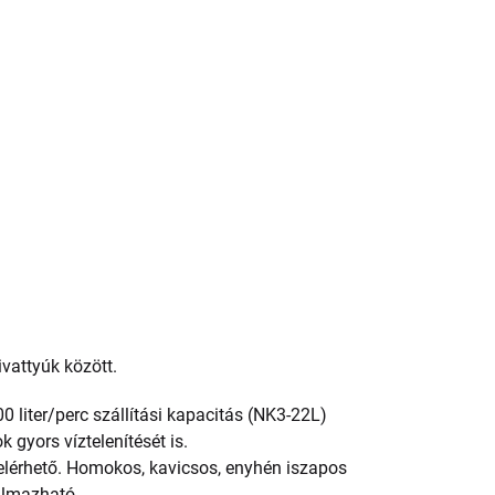
vattyúk között.
iter/perc szállítási kapacitás (NK3-22L)
gyors víztelenítését is.
elérhető. Homokos, kavicsos, enyhén iszapos
kalmazható.