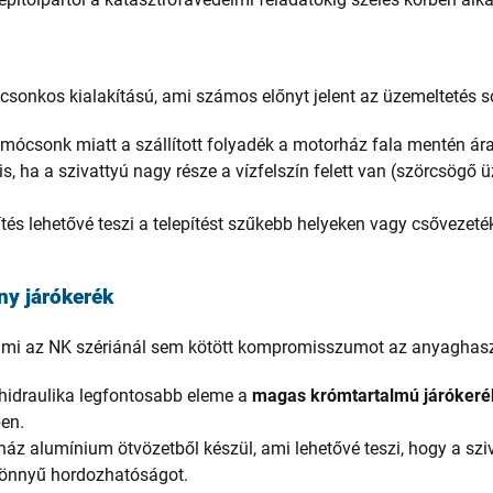
csonkos kialakítású, ami számos előnyt jelent az üzemeltetés s
mócsonk miatt a szállított folyadék a motorház fala mentén ára
s, ha a szivattyú nagy része a vízfelszín felett van (szörcsög
ítés lehetővé teszi a telepítést szűkebb helyeken vagy csővezet
ny járókerék
umi az NK szériánál sem kötött kompromisszumot az anyaghas
hidraulika legfontosabb eleme a
magas krómtartalmú járókeré
en.
áz alumínium ötvözetből készül, ami lehetővé teszi, hogy a sziva
könnyű hordozhatóságot.