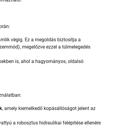
orán:
mlik végig. Ez a megoldás biztosítja a
ő üzemmód), megelőzve ezzel a túlmelegedés
ékekben is, ahol a hagyományos, oldalsó
ználatban:
k
, amely kiemelkedő kopásállóságot jelent az
ttyú a robosztus hidraulikai felépítése ellenére