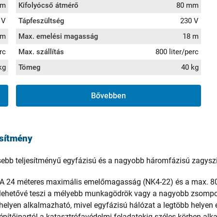
mm
Kifolyócső átmérő
80 mm
 V
Tápfeszültség
230 V
 m
Max. emelési magasság
18 m
rc
Max. szállítás
800 liter/perc
kg
Tömeg
40 kg
Bővebben
esítmény
sebb teljesítményű egyfázisú és a nagyobb háromfázisú zagyszi
A 24 méteres maximális emelőmagasság (NK4-22) és a max. 800 l
 lehetővé teszi a mélyebb munkagödrök vagy a nagyobb zsompok 
elyen alkalmazható, mivel egyfázisú hálózat a legtöbb helyen 
 építőipartól a katasztrófavédelmi feladatokig széles körben al