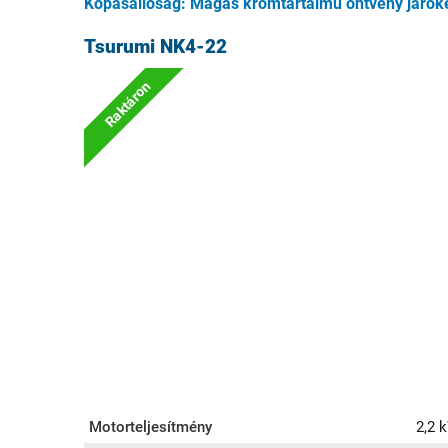
Kopásállóság: Magas krómtartalmú öntvény járók
Tsurumi NK4-22
Raktáron
Motorteljesítmény
2,2 