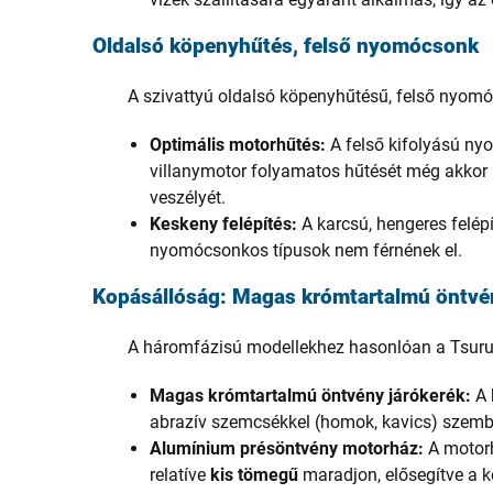
Oldalsó köpenyhűtés, felső nyomócsonk
A szivattyú oldalsó köpenyhűtésű, felső nyomó
Optimális motorhűtés:
A felső kifolyású nyo
villanymotor folyamatos hűtését még akkor i
veszélyét.
Keskeny felépítés:
A karcsú, hengeres felép
nyomócsonkos típusok nem férnének el.
Kopásállóság: Magas krómtartalmú öntvé
A háromfázisú modellekhez hasonlóan a Tsur
Magas krómtartalmú öntvény járókerék:
A 
abrazív szemcsékkel (homok, kavics) szemb
Alumínium présöntvény motorház:
A motorh
relatíve
kis tömegű
maradjon, elősegítve a 