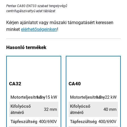
Pentax CA80 EN733 szabad tengelyvégű
centrifugálszivattyú adat táblázat
Kérjen ajánlatot vagy műszaki támogatásért keressen
minket
elérhetőségeinken
!
Hasonló termékek
CA32
CA40
Motorteljesítmény
1.5 - 15 kW
Motorteljesítmény
1.5 - 22 kW
Kifolyócső
Kifolyócső
32 mm
40 mm
átmérő
átmérő
Tápfeszültség
400/690V
Tápfeszültség
400/690V