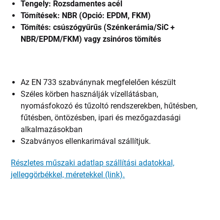
Tengely: Rozsdamentes acél
Tömítések: NBR (Opció: EPDM, FKM)
Tömítés: csúszógyűrűs (Szénkerámia/SiC +
NBR/EPDM/FKM) vagy zsinóros tömítés
Az EN 733 szabványnak megfelelően készült
Széles körben használják vízellátásban,
nyomásfokozó és tűzoltó rendszerekben, hűtésben,
fűtésben, öntözésben, ipari és mezőgazdasági
alkalmazásokban
Szabványos ellenkarimával szállítjuk.
Részletes műszaki adatlap szállítási adatokkal,
jelleggörbékkel, méretekkel (link).