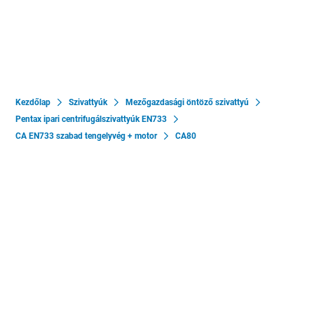
Kezdőlap
Szivattyúk
Mezőgazdasági öntöző szivattyú
Pentax ipari centrifugálszivattyúk EN733
CA EN733 szabad tengelyvég + motor
CA80