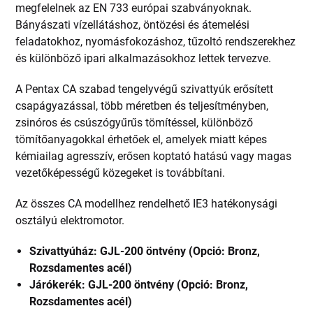
megfelelnek az EN 733 európai szabványoknak.
Bányászati vízellátáshoz, öntözési és átemelési
feladatokhoz, nyomásfokozáshoz, tűzoltó rendszerekhez
és különböző ipari alkalmazásokhoz lettek tervezve.
A Pentax CA szabad tengelyvégű szivattyúk erősített
csapágyazással, több méretben és teljesítményben,
zsinóros és csúszógyűrűs tömítéssel, különböző
tömítőanyagokkal érhetőek el, amelyek miatt képes
kémiailag agresszív, erősen koptató hatású vagy magas
vezetőképességű közegeket is továbbítani.
Az összes CA modellhez rendelhető IE3 hatékonysági
osztályú elektromotor.
Szivattyúház: GJL-200 öntvény (Opció: Bronz,
Rozsdamentes acél)
Járókerék: GJL-200 öntvény (Opció: Bronz,
Rozsdamentes acél)