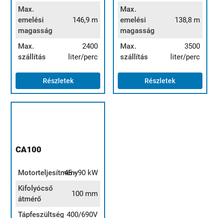
Max.
Max.
emelési
146,9 m
emelési
138,8 m
magasság
magasság
Max.
2400
Max.
3500
szállítás
liter/perc
szállítás
liter/perc
Részletek
Részletek
CA100
Motorteljesítmény
45 - 90 kW
Kifolyócső
100 mm
átmérő
Tápfeszültség
400/690V