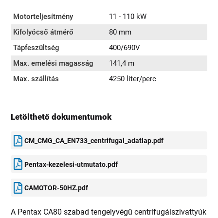
Motorteljesítmény
11 - 110 kW
Kifolyócső átmérő
80 mm
Tápfeszültség
400/690V
Max. emelési magasság
141,4 m
Max. szállítás
4250 liter/perc
Letölthető dokumentumok
CM_CMG_CA_EN733_centrifugal_adatlap.pdf
Pentax-kezelesi-utmutato.pdf
CAMOTOR-50HZ.pdf
A Pentax CA80 szabad tengelyvégű centrifugálszivattyúk