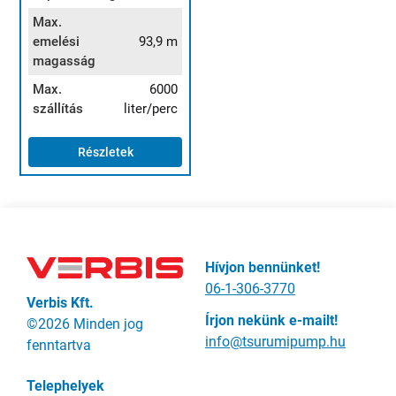
Max.
emelési
93,9 m
magasság
Max.
6000
szállítás
liter/perc
Részletek
Hívjon bennünket!
06-1-306-3770
Verbis Kft.
Írjon nekünk e-mailt!
©2026 Minden jog
info@tsurumipump.hu
fenntartva
Telephelyek