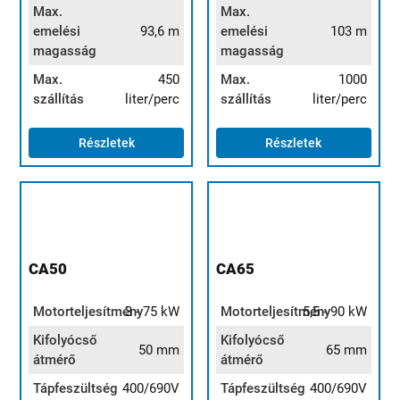
Max.
Max.
emelési
93,6 m
emelési
103 m
magasság
magasság
Max.
450
Max.
1000
szállítás
liter/perc
szállítás
liter/perc
Részletek
Részletek
CA50
CA65
Motorteljesítmény
3 - 75 kW
Motorteljesítmény
5,5 - 90 kW
Kifolyócső
Kifolyócső
50 mm
65 mm
átmérő
átmérő
Tápfeszültség
400/690V
Tápfeszültség
400/690V