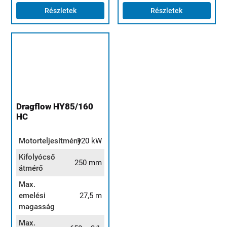
Részletek
Részletek
Dragflow HY85/160
HC
Motorteljesítmény
120 kW
Kifolyócső
250 mm
átmérő
Max.
emelési
27,5 m
magasság
Max.