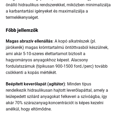
önálló hidraulikus rendszerekkel, miközben minimalizálja
a karbantartási igényeket és maximalizálja a
termelékenységet.
Főbb jellemzők
Magas abrazív ellenállás
: A kopó alkatrészek (pl.
járókerék) magas krómtartalmú öntöttvasból készülnek,
ami akár 5-10-szeres élettartamot biztosít a
hagyományos anyagokhoz képest. Alacsony
fordulatszámuk (tipikusan 900-1500 ford./perc) tovább
csökkenti a kopás mértékét.
Beépített keverőlapát (agitátor)
: Minden típus
rendelkezik hidraulikusan hajtott leverőlapáttal, amely a
leülepedett szilárd anyagokat felkeveri a szívóágba, így
akár 70% szárazanyag-koncentrációt is képes kezelni
anélkül, hogy eltömődne.