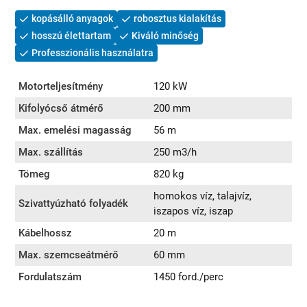
kopásálló anyagok
robosztus kialakítás
hosszú élettartam
Kiváló minőség
Professzionális használatra
Motorteljesítmény
120 kW
Kifolyócső átmérő
200 mm
Max. emelési magasság
56 m
Max. szállítás
250 m3/h
Tömeg
820 kg
homokos víz, talajvíz,
Szivattyúzható folyadék
iszapos víz, iszap
Kábelhossz
20 m
Max. szemcseátmérő
60 mm
Fordulatszám
1450 ford./perc