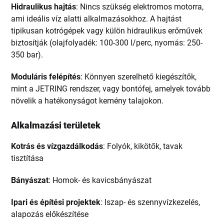
Hidraulikus hajtás
: Nincs szükség elektromos motorra,
ami ideális víz alatti alkalmazásokhoz. A hajtást
tipikusan kotrógépek vagy külön hidraulikus erőművek
biztosítják (olajfolyadék: 100-300 l/perc, nyomás: 250-
350 bar).
Moduláris felépítés
: Könnyen szerelhető kiegészítők,
mint a JETRING rendszer, vagy bontófej, amelyek tovább
növelik a hatékonyságot kemény talajokon.
Alkalmazási területek
Kotrás és vízgazdálkodás
: Folyók, kikötők, tavak
tisztítása
Bányászat
: Homok- és kavicsbányászat
Ipari és építési projektek
: Iszap- és szennyvízkezelés,
alapozás előkészítése