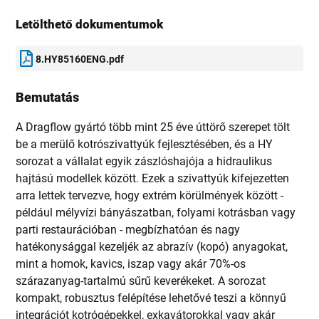
Letölthető dokumentumok
8.HY85160ENG.pdf
Bemutatás
A Dragflow gyártó több mint 25 éve úttörő szerepet tölt
be a merülő kotrószivattyúk fejlesztésében, és a HY
sorozat a vállalat egyik zászlóshajója a hidraulikus
hajtású modellek között. Ezek a szivattyúk kifejezetten
arra lettek tervezve, hogy extrém körülmények között -
például mélyvízi bányászatban, folyami kotrásban vagy
parti restaurációban - megbízhatóan és nagy
hatékonysággal kezeljék az abrazív (kopó) anyagokat,
mint a homok, kavics, iszap vagy akár 70%-os
szárazanyag-tartalmú sűrű keverékeket. A sorozat
kompakt, robusztus felépítése lehetővé teszi a könnyű
integrációt kotrógépekkel, exkavátorokkal vagy akár