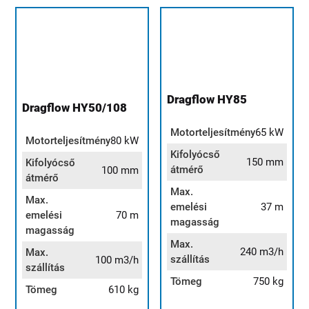
Dragflow HY85
Dragflow HY50/108
Motorteljesítmény
65 kW
Motorteljesítmény
80 kW
Kifolyócső
150 mm
Kifolyócső
átmérő
100 mm
átmérő
Max.
Max.
emelési
37 m
emelési
70 m
magasság
magasság
Max.
240 m3/h
Max.
szállítás
100 m3/h
szállítás
Tömeg
750 kg
Tömeg
610 kg