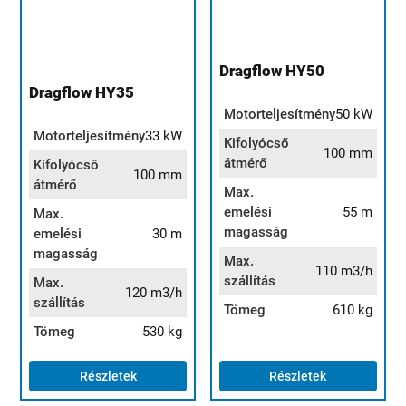
Dragflow HY50
Dragflow HY35
Motorteljesítmény
50 kW
Motorteljesítmény
33 kW
Kifolyócső
100 mm
átmérő
Kifolyócső
100 mm
átmérő
Max.
emelési
55 m
Max.
magasság
emelési
30 m
magasság
Max.
110 m3/h
szállítás
Max.
120 m3/h
szállítás
Tömeg
610 kg
Tömeg
530 kg
Részletek
Részletek