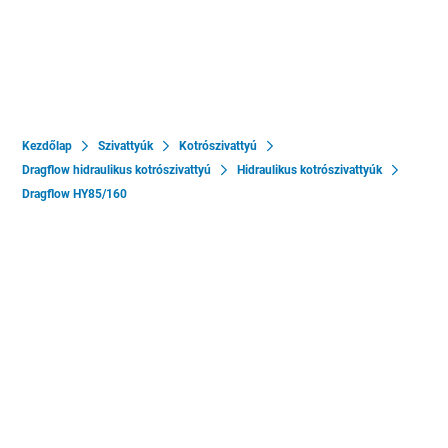
Kezdőlap
Szivattyúk
Kotrószivattyú
Dragflow hidraulikus kotrószivattyú
Hidraulikus kotrószivattyúk
Dragflow HY85/160