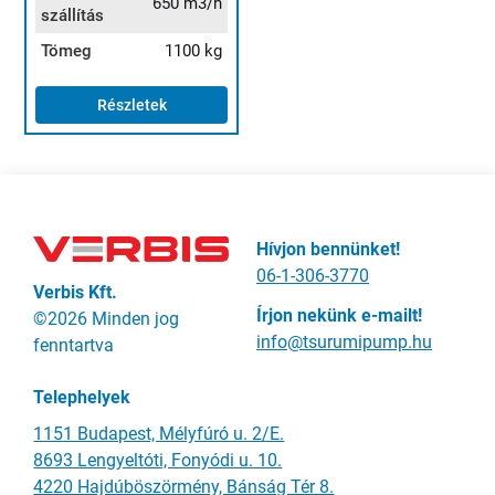
650 m3/h
szállítás
Tömeg
1100 kg
Részletek
Hívjon bennünket!
06-1-306-3770
Verbis Kft.
Írjon nekünk e-mailt!
©2026 Minden jog
info@tsurumipump.hu
fenntartva
Telephelyek
1151 Budapest, Mélyfúró u. 2/E.
8693 Lengyeltóti, Fonyódi u. 10.
4220 Hajdúböszörmény, Bánság Tér 8.