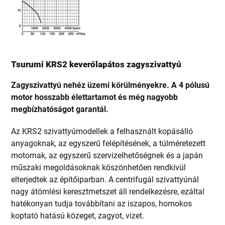
Tsurumi KRS2 keverőlapátos zagyszivattyú
Zagyszivattyú nehéz üzemi körülményekre. A 4 pólusú
motor hosszabb élettartamot és még nagyobb
megbízhatóságot garantál.
Az KRS2 szivattyúmodellek a felhasznált kopásálló
anyagoknak, az egyszerű felépítésének, a túlméretezett
motornak, az egyszerű szervizelhetőségnek és a japán
műszaki megoldásoknak köszönhetően rendkívül
elterjedtek az építőiparban. A centrifugál szivattyúnál
nagy átömlési keresztmetszet áll rendelkezésre, ezáltal
hatékonyan tudja továbbítani az iszapos, homokos
koptató hatású közeget, zagyot, vizet.