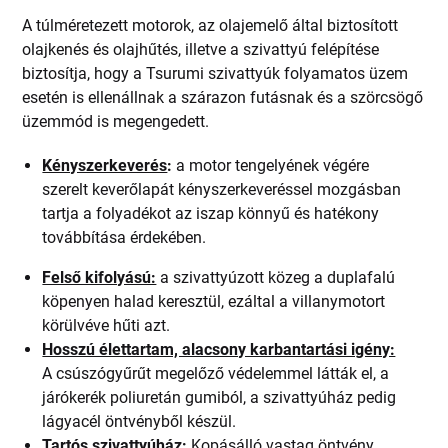
A túlméretezett motorok, az olajemelő által biztosított
olajkenés és olajhűtés, illetve a szivattyú felépítése
biztosítja, hogy a Tsurumi szivattyúk folyamatos üzem
esetén is ellenállnak a szárazon futásnak és a szörcsögő
üzemmód is megengedett.
Kényszerkeverés
:
a motor tengelyének végére
szerelt keverőlapát kényszerkeveréssel mozgásban
tartja a folyadékot az iszap könnyű és hatékony
továbbítása érdekében.
Felső kifolyású:
a szivattyúzott közeg a duplafalú
köpenyen halad keresztül, ezáltal a villanymotort
körülvéve hűti azt.
Hosszú élettartam, alacsony karbantartási igény:
A csúszógyűrűt megelőző védelemmel látták el, a
járókerék poliuretán gumiból, a szivattyúház pedig
lágyacél öntvényből készül.
Tartós szivattyúház:
Kopásálló vastag öntvény