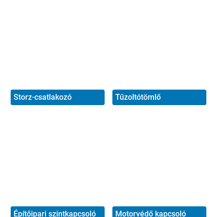
Storz-csatlakozó
Tűzoltótömlő
Építőipari szintkapcsoló
Motorvédő kapcsoló