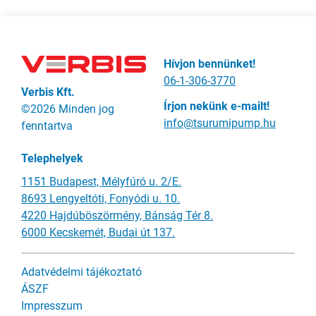
Hívjon bennünket!
06-1-306-3770
Verbis Kft.
Írjon nekünk e-mailt!
©2026 Minden jog
info@tsurumipump.hu
fenntartva
Telephelyek
1151 Budapest, Mélyfúró u. 2/E.
8693 Lengyeltóti, Fonyódi u. 10.
4220 Hajdúböszörmény, Bánság Tér 8.
6000 Kecskemét, Budai út 137.
Adatvédelmi tájékoztató
ÁSZF
Impresszum