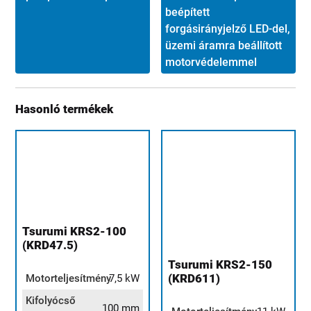
beépített
forgásirányjelző LED-del,
üzemi áramra beállított
motorvédelemmel
Hasonló termékek
Tsurumi KRS2-100
(KRD47.5)
Tsurumi KRS2-150
(KRD611)
Motorteljesítmény
7,5 kW
Kifolyócső
100 mm