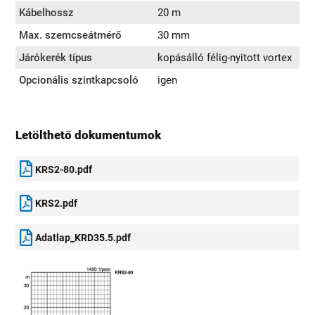
Kábelhossz
20 m
Max. szemcseátmérő
30 mm
Járókerék típus
kopásálló félig-nyitott vortex
Opcionális szintkapcsoló
igen
Letölthető dokumentumok
KRS2-80.pdf
KRS2.pdf
Adatlap_KRD35.5.pdf