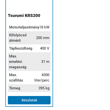
Tsurumi KRS200
Motorteljesítmény
18 kW
Kifolyócső
200 mm
átmérő
Tápfeszültség
400 V
Max.
emelési
31 m
magasság
Max.
4300
szállítás
liter/perc
Tömeg
395 kg
Részletek