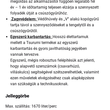
megoldás az alkalmazástól függően legalább fél
év – 1 év időtartamig teljesen elzárja a szennyezett
folyadék útját a csúszógyűrűhöz.
Zagyvédelem:
Védőhüvely és „V” alakú kopógyűrű
tartja távol a szennyeződéseket a tengelytől és a
csúszógyűrűtől.
Egyszerű karbantartás:
Hosszú élettartamuk
mellett a Tsurumi termékei az egyszerű
karbantartás és gyors javíthatóság jegyében
vannak tervezve.
Egyszerű, mégis robosztus felépítésük azt jelenti,
hogy alapvető szerszámok (csavarhúzó,
villáskulcs) segítségével szétszerelhetőek, valamint
ezen műveletek elvégzéséhez csak alapképzésre
van szükségük a technikusoknak.
Jelleggörbe
Max. szállítás: 1670 liter/perc