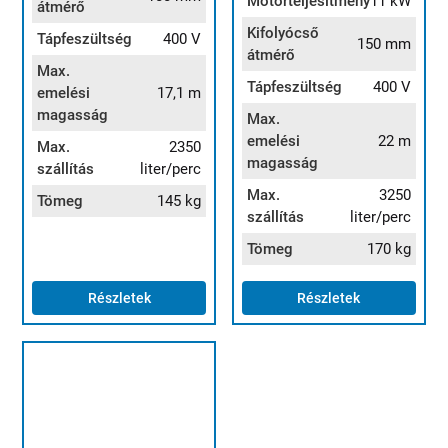
Motorteljesítmény
11 kW
átmérő
Kifolyócső
Tápfeszültség
400 V
150 mm
átmérő
Max.
Tápfeszültség
400 V
emelési
17,1 m
magasság
Max.
emelési
22 m
Max.
2350
magasság
szállítás
liter/perc
Max.
3250
Tömeg
145 kg
szállítás
liter/perc
Tömeg
170 kg
Részletek
Részletek