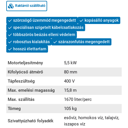
Raktárról szállítható
szörcsögő üzemmód megengedett
kopásálló anyagok
speciálisan szigetelt kábelcsatlakozás
többszörös beázás elleni védelem
robosztus kialakítás
szárazonfutás megengedett
hosszú élettartam
Motorteljesítmény
5,5 kW
Kifolyócső átmérő
80 mm
Tápfeszültség
400 V
Max. emelési magasság
15,8 m
Max. szállítás
1670 liter/perc
Tömeg
105 kg
esővíz, homokos víz, talajvíz,
Szivattyúzható folyadék
iszapos víz