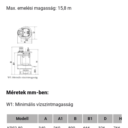
Max. emelési magasság: 15,8 m
Méretek mm-ben:
W1: Minimális vízszintmagasság
Modell
A
A1
B
B1
D
H