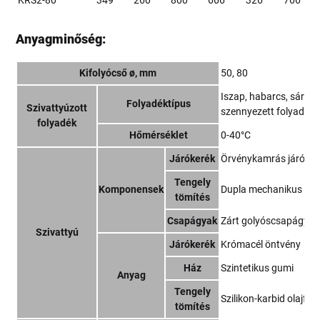
KRS2-80
349
260
800
666
326
766
Anyagminőség:
Kifolyócső ø, mm
50, 80
Iszap, habarcs, sárral
Folyadéktípus
Szivattyúzott
szennyezett folyadék
folyadék
Hőmérséklet
0-40°C
Járókerék
Örvénykamrás járóker
Tengely
Komponensek
Dupla mechanikus töm
tömítés
Csapágyak
Zárt golyóscsapágy
Szivattyú
Járókerék
Krómacél öntvény
Ház
Szintetikus gumi
Anyag
Tengely
Szilikon-karbid olajfü
tömítés