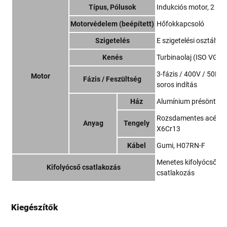
Típus, Pólusok
Indukciós motor, 2 pó
Motorvédelem (beépített)
Hőfokkapcsoló
Szigetelés
E szigetelési osztály
Kenés
Turbinaolaj (ISO VG32
3-fázis / 400V / 50Hz /
Motor
Fázis / Feszültség
soros indítás
Ház
Alumínium présöntvé
Rozsdamentes acél E
Anyag
Tengely
X6Cr13
Kábel
Gumi, H07RN-F
Menetes kifolyócső
Kifolyócső csatlakozás
csatlakozás
Kiegészítők