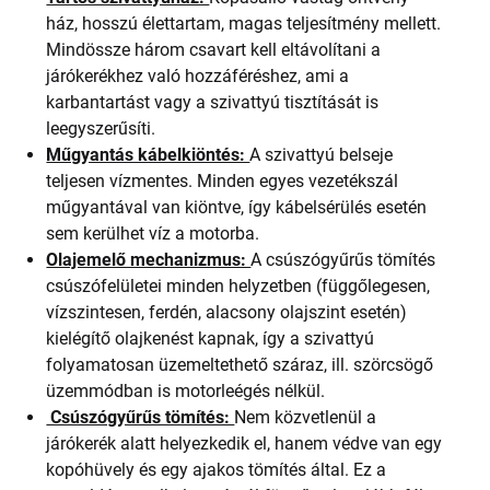
ház, hosszú élettartam, magas teljesítmény mellett.
Mindössze három csavart kell eltávolítani a
járókerékhez való hozzáféréshez, ami a
karbantartást vagy a szivattyú tisztítását is
leegyszerűsíti.
Műgyantás kábelkiöntés:
A szivattyú belseje
teljesen vízmentes. Minden egyes vezetékszál
műgyantával van kiöntve, így kábelsérülés esetén
sem kerülhet víz a motorba.
Olajemelő mechanizmus:
A csúszógyűrűs tömítés
csúszófelületei minden helyzetben (függőlegesen,
vízszintesen, ferdén, alacsony olajszint esetén)
kielégítő olajkenést kapnak, így a szivattyú
folyamatosan üzemeltethető száraz, ill. szörcsögő
üzemmódban is motorleégés nélkül.
Csúszógyűrűs tömítés:
Nem közvetlenül a
járókerék alatt helyezkedik el, hanem védve van egy
kopóhüvely és egy ajakos tömítés által. Ez a