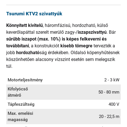
Tsurumi KTV2 szivattyúk
Könnyített kivitelű
, háromfázisú, hordozható, külső
keverőlapáttal szerelt merülő zagy-/
iszapszivattyú
. Bár
sűrűbb iszapot
(max. 10%) is képes felkeverni és
továbbítani
, a konstrukciót
kisebb tömegre
tervezték a
jobb
hordozható
ság érdekében. Oldalsó köpenyhűtésnek
köszönhetően alacsony vízszint esetén sem melegszik
túl.
Motorteljesítmény
2 - 3 kW
Kifolyócső
50 - 80 mm
átmérő
Tápfeszültség
400 V
Max. emelési
20 - 22,5 m
magasság