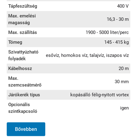
Tápfeszültség
400 V
Max. emelési
16,3 - 30 m
magasság
Max. szállítás
1900 - 5000 liter/perc
Tömeg
145 - 415 kg
Szivattyúzható
esővíz, homokos víz, talajvíz, iszapos víz
folyadék
Kábelhossz
20 m
Max.
30 mm
szemcseátmérő
Járókerék típus
kopásálló félig-nyitott vortex
Opcionális
igen
szintkapcsoló
Bővebben