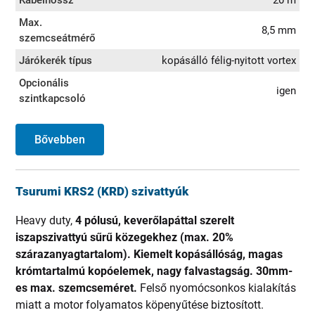
Max.
8,5 mm
szemcseátmérő
Járókerék típus
kopásálló félig-nyitott vortex
Opcionális
igen
szintkapcsoló
Bővebben
Tsurumi KRS2 (KRD) szivattyúk
Heavy duty,
4 pólusú,
keverőlapáttal szerelt
iszapszivattyú sűrű közegekhez (max. 20%
szárazanyagtartalom).
Kiemelt kopásállóság, magas
krómtartalmú kopóelemek, nagy falvastagság. 30mm-
es max. szemcseméret.
Felső nyomócsonkos kialakítás
miatt a motor folyamatos köpenyűtése biztosított.