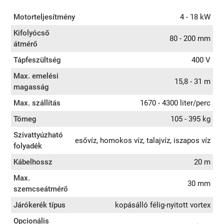
Motorteljesítmény
4 - 18 kW
Kifolyócső
80 - 200 mm
átmérő
Tápfeszültség
400 V
Max. emelési
15,8 - 31 m
magasság
Max. szállítás
1670 - 4300 liter/perc
Tömeg
105 - 395 kg
Szivattyúzható
esővíz, homokos víz, talajvíz, iszapos víz
folyadék
Kábelhossz
20 m
Max.
30 mm
szemcseátmérő
Járókerék típus
kopásálló félig-nyitott vortex
Opcionális