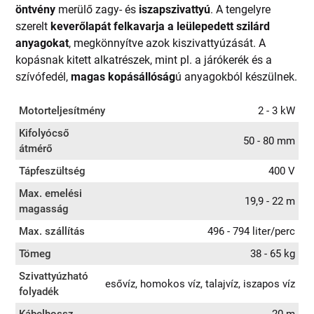
öntvény
merülő zagy- és
iszapszivattyú
. A tengelyre
szerelt
keverőlapát felkavarja a leülepedett szilárd
anyagokat
, megkönnyítve azok kiszivattyúzását. A
kopásnak kitett alkatrészek, mint pl. a járókerék és a
szívófedél,
magas kopásállóság
ú anyagokból készülnek.
Motorteljesítmény
2 - 3 kW
Kifolyócső
50 - 80 mm
átmérő
Tápfeszültség
400 V
Max. emelési
19,9 - 22 m
magasság
Max. szállítás
496 - 794 liter/perc
Tömeg
38 - 65 kg
Szivattyúzható
esővíz, homokos víz, talajvíz, iszapos víz
folyadék
Kábelhossz
20 m