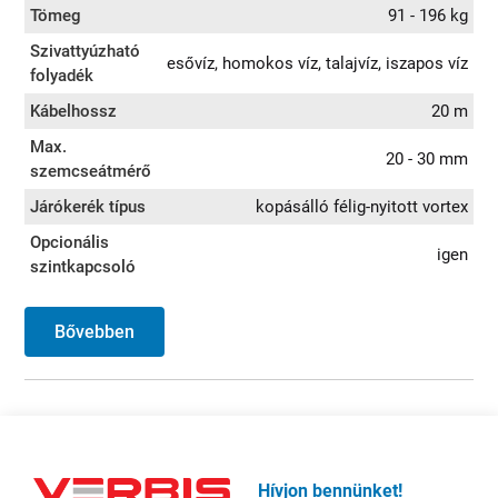
Tömeg
91 - 196 kg
Szivattyúzható
esővíz, homokos víz, talajvíz, iszapos víz
folyadék
Kábelhossz
20 m
Max.
20 - 30 mm
szemcseátmérő
Járókerék típus
kopásálló félig-nyitott vortex
Opcionális
igen
szintkapcsoló
Bővebben
Hívjon bennünket!