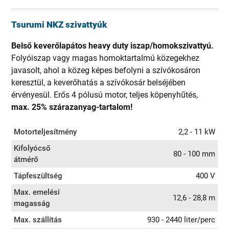
Tsurumi NKZ szivattyúk
Belső keverőlapátos heavy duty iszap/homokszivattyú.
Folyóiszap vagy magas homoktartalmú közegekhez
javasolt, ahol a közeg képes befolyni a szívókosáron
keresztül, a keverőhatás a szívókosár belséjében
érvényesül. Erős 4 pólusú motor, teljes köpenyhűtés,
max. 25% szárazanyag-tartalom!
Motorteljesítmény
2,2 - 11 kW
Kifolyócső
80 - 100 mm
átmérő
Tápfeszültség
400 V
Max. emelési
12,6 - 28,8 m
magasság
Max. szállítás
930 - 2440 liter/perc