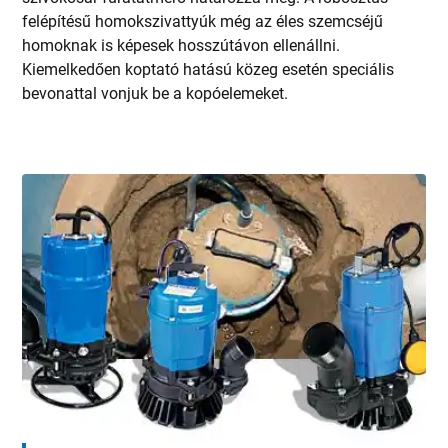
felépítésű homokszivattyúk még az éles szemcséjű
homoknak is képesek hosszútávon ellenállni.
Kiemelkedően koptató hatású közeg esetén speciális
bevonattal vonjuk be a kopóelemeket.