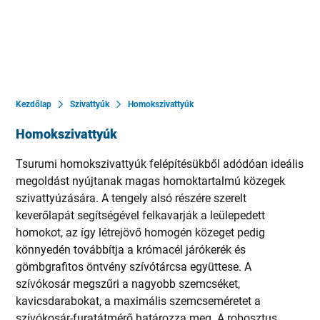
Kezdőlap
Szivattyúk
Homokszivattyúk
Homokszivattyúk
Tsurumi homokszivattyúk felépítésükből adódóan ideális
megoldást nyújtanak magas homoktartalmú közegek
szivattyúzására. A tengely alsó részére szerelt
keverőlapát segítségével felkavarják a leülepedett
homokot, az így létrejövő homogén közeget pedig
könnyedén továbbítja a krómacél járókerék és
gömbgrafitos öntvény szívótárcsa együttese. A
szívókosár megszűri a nagyobb szemcséket,
kavicsdarabokat, a maximális szemcseméretet a
szívókosár-furatátmérő határozza meg. A robosztus