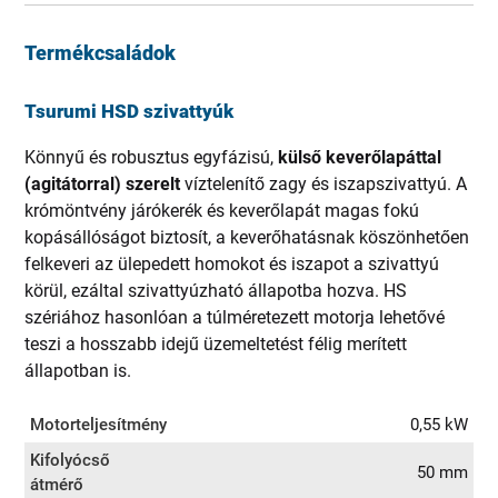
Termékcsaládok
Tsurumi HSD szivattyúk
Könnyű és robusztus egyfázisú,
külső keverőlapáttal
(agitátorral) szerelt
víztelenítő zagy és iszapszivattyú. A
krómöntvény járókerék és keverőlapát magas fokú
kopásállóságot biztosít, a keverőhatásnak köszönhetően
felkeveri az ülepedett homokot és iszapot a szivattyú
körül, ezáltal szivattyúzható állapotba hozva. HS
szériához hasonlóan a túlméretezett motorja lehetővé
teszi a hosszabb idejű üzemeltetést félig merített
állapotban is.
Motorteljesítmény
0,55 kW
Kifolyócső
50 mm
átmérő