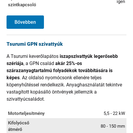
igen
szintkapcsoló
Bővebben
Tsurumi GPN szivattyúk
A Tsurumi keverőlapátos
iszapszivattyúk legerősebb
szériája
, a GPN család
akár 25%-os
szárazanyagtartalmú folyadékok továbbítására is
képes
. Az oldalsó nyomócsonk ellenére teljes
köpenyhűtéssel rendelkezik. Anyaghasználatát tekintve
vastagított kopásálló öntvények jellemzik a
szivattyúcsaládot.
Motorteljesítmény
5,5 - 22 kW
Kifolyócső
80 - 150 mm
átmérő