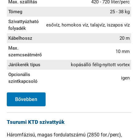
Max. szállítás
420 - 720 liter/perc
Tömeg
25 - 38 kg
Szivattyúzható
esővíz, homokos víz, talajvíz, iszapos víz
folyadék
Kábelhossz
20 m
Max.
10 mm
szemcseátmérő
Járókerék típus
kopásálló félig-nyitott vortex
Opcionális
igen
szintkapcsoló
Bővebben
Tsurumi KTD szivattyúk
Háromfázisú, magas fordulatszámú (2850 for./perc),