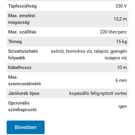
Tápfeszültség
230 V
Max. emelési
13,2 m
magasság
Max. szállítás
220 liter/perc
Tömeg
15 kg
Szivattyúzható
esővíz, homokos víz, talajvíz, gyengén
folyadék
iszapos víz
Kábelhossz
10 m
Max.
6 mm
szemcseátmérő
Járókerék típus
kopásálló félig-nyitott vortex
Opcionális
igen
szintkapcsoló
Bővebben