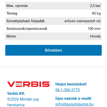
Max. nyomás
2,5 bar
Tömeg
85 kg
Szivattyúzható folyadék
erősen szennyezett víz
Szívócsonk/nyomócsonk
100 mm
Motor
Honda
Bővebben
Hívjon bennünket!
06-1-306-3770
Verbis Kft.
Írjon nekünk e-mailt!
©2026 Minden jog
info@tsurumipump.hu
fenntartva