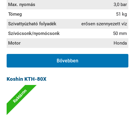
Max. nyomás
3,0 bar
Tömeg
51 kg
Szivattyúzható folyadék
erősen szennyezett víz
Szívócsonk/nyomócsonk
50 mm
Motor
Honda
Bővebben
Koshin KTH-80X
Raktáron