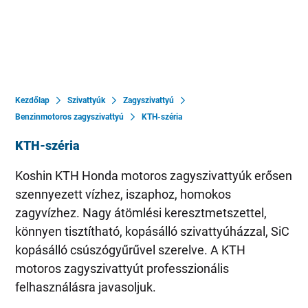
Kezdőlap
Szivattyúk
Zagyszivattyú
Benzinmotoros zagyszivattyú
KTH-széria
KTH-széria
Koshin KTH Honda motoros zagyszivattyúk erősen
szennyezett vízhez, iszaphoz, homokos
zagyvízhez. Nagy átömlési keresztmetszettel,
könnyen tisztítható, kopásálló szivattyúházzal, SiC
kopásálló csúszógyűrűvel szerelve. A KTH
motoros zagyszivattyút professzionális
felhasználásra javasoljuk.