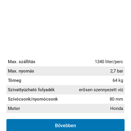
Max. szállítás
1340 liter/perc
Max. nyomás
2,7 bar
Tömeg
64 kg
Szivattyúzható folyadék
erősen szennyezett víz
Szívócsonk/nyomócsonk
80 mm
Motor
Honda
Bővebben