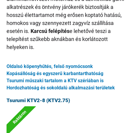
alkatrészek és öntvény járókerék biztosítják a
hosszú élettartamot még erősen koptató hatású,
homokos vagy szennyezett zagyvíz szállítása
esetén is.
Karcsú felépítés
e lehetővé teszi a
telepítést szűkebb aknákban és korlátozott
helyeken is.
Oldalsó köpenyhűtés, felső nyomócsonk
Kopásállóság és egyszerű karbantarthatóság
Tsurumi műszaki tartalom a KTV szériában is
Hordozhatóság és sokoldalú alkalmazási területek
Tsurumi KTV2-8 (KTV2.75)
Raktáron