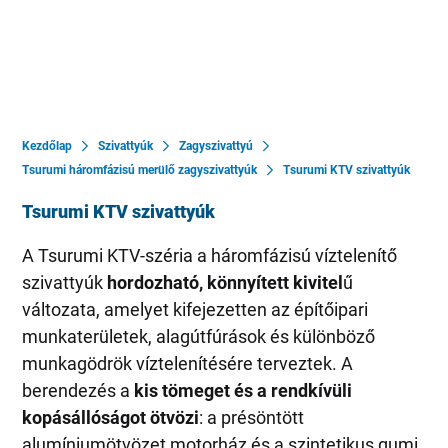
Kezdőlap
Szivattyúk
Zagyszivattyú
Tsurumi háromfázisú merülő zagyszivattyúk
Tsurumi KTV szivattyúk
Tsurumi KTV szivattyúk
A Tsurumi KTV-széria a háromfázisú víztelenítő
szivattyúk
hordozható, könnyített kivitel
ű
változata, amelyet kifejezetten az építőipari
munkaterületek, alagútfúrások és különböző
munkagödrök víztelenítésére terveztek. A
berendezés a
kis tömeget és a rendkívüli
kopásállóságot ötvözi
: a présöntött
alumíniumötvözet motorház és a szintetikus gumi