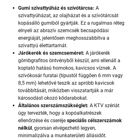
Gumi szivattyúház és szívótárcsa:
A
szivattyúházat, az olajházat és a szívótárcsát
kopásálló gumiból gyártják. Ez a rugalmas réteg
elnyeli az abrazív szemcsék becsapódási
energiáját, jelentősen meghosszabbítva a
szivattyú élettartamát.
Járókerék és szemcseméret:
A járókerék
gömbgrafitos öntvényből készül, ami ellenáll a
koptató hatású homokos, kavicsos víznek. A
szívókosár furatai (típustól függően 6 mm vagy
8,5 mm) lehetővé teszik az apróbb kavicsok
továbbítását, miközben visszatartják a már
károsodást okozó kődarabokat.
Általános szerszámszükséglet:
A KTV szériát
úgy tervezték, hogy a kopóalkatrészek
ellenőrzése és cseréje
speciális célszerszámok
nélkül
, gyorsan elvégezhető legyen,
minimalizálva a munkaterületi állásidőt.