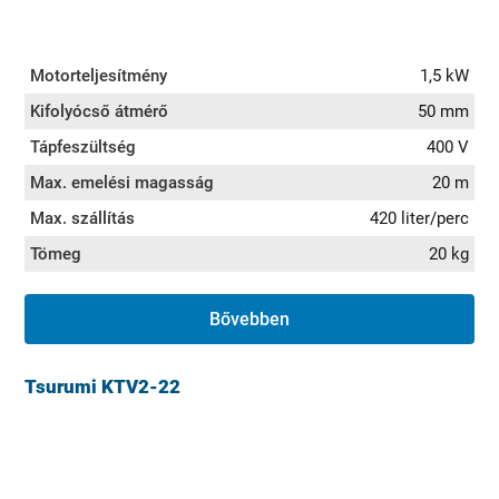
Motorteljesítmény
1,5 kW
Kifolyócső átmérő
50 mm
Tápfeszültség
400 V
Max. emelési magasság
20 m
Max. szállítás
420 liter/perc
Tömeg
20 kg
Bővebben
Tsurumi KTV2-22