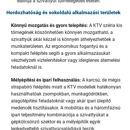
leállítja a szivattyút túlmelegedés esetén.
Hordozhatóság és sokoldalú alkalmazási területek
Könnyű mozgatás és gyors telepítés:
A KTV széria kis
tömegének köszönhetően könnyen mozgatható, a
szivattyúk akár kézzel is könnyen áthelyezhetőek a
munkaterületen. Az ergonomikus fogantyú és a
kompakt felépítés segíti a gyors alkalmazásukat
vészhelyzeti víztelenítéskor vagy ideiglenes átemelési
feladatoknál is.
Mélyépítési és ipari felhasználás:
A karcsú, de mégis
strapabíró felépítés miatt a KTV modellek hatékonyan
használhatóak zsompokban, munkagödrökben,
alagútépítési feladatoknál vagy akár ipari ülepítő
medencék tisztításakor. A mobilitás és a háromfázisú
ipari teljesítmény kombinációja a szivattyúkat a
gépkölcsönző szektor és a mélyépítők egyik
legkedveltebb szivattyúcsaládjává teszik.