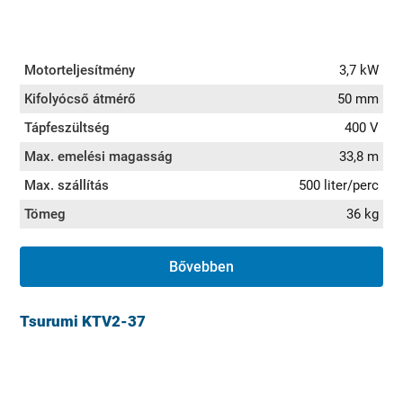
Motorteljesítmény
3,7 kW
Kifolyócső átmérő
50 mm
Tápfeszültség
400 V
Max. emelési magasság
33,8 m
Max. szállítás
500 liter/perc
Tömeg
36 kg
Bővebben
Tsurumi KTV2-37