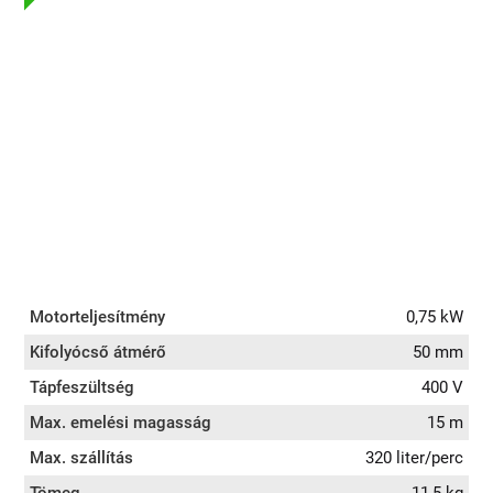
Motorteljesítmény
0,75 kW
Kifolyócső átmérő
50 mm
Tápfeszültség
400 V
Max. emelési magasság
15 m
Max. szállítás
320 liter/perc
Tömeg
11,5 kg