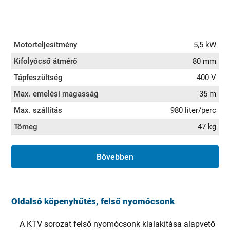
Motorteljesítmény
5,5 kW
Kifolyócső átmérő
80 mm
Tápfeszültség
400 V
Max. emelési magasság
35 m
Max. szállítás
980 liter/perc
Tömeg
47 kg
Bővebben
Oldalsó köpenyhűtés, felső nyomócsonk
A KTV sorozat felső nyomócsonk kialakítása alapvető