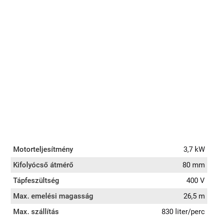
Motorteljesítmény
3,7 kW
Kifolyócső átmérő
80 mm
Tápfeszültség
400 V
Max. emelési magasság
26,5 m
Max. szállítás
830 liter/perc