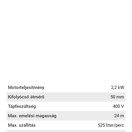
Motorteljesítmény
2,2 kW
Kifolyócső átmérő
50 mm
Tápfeszültség
400 V
Max. emelési magasság
24 m
Max. szállítás
525 liter/perc