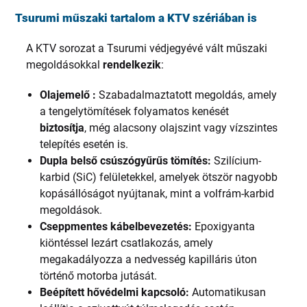
Tsurumi műszaki tartalom a KTV szériában is
A KTV sorozat a Tsurumi védjegyévé vált műszaki
megoldásokkal
rendelkezik
:
Olajemelő :
Szabadalmaztatott megoldás, amely
a tengelytömítések folyamatos kenését
biztosítja
, még alacsony olajszint vagy vízszintes
telepítés esetén is.
Dupla belső csúszógyűrűs tömítés:
Szilícium-
karbid (SiC) felületekkel, amelyek ötször nagyobb
kopásállóságot nyújtanak, mint a volfrám-karbid
megoldások.
Cseppmentes kábelbevezetés:
Epoxigyanta
kiöntéssel lezárt csatlakozás, amely
megakadályozza a nedvesség kapilláris úton
történő motorba jutását.
Beépített hővédelmi kapcsoló:
Automatikusan