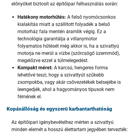
előnyöket biztosít
az építőipar felhasználás során:
Hatékony motorhűtés:
A felső nyomócsonkos
kialakítás miatt a szállított folyadék a belső
motorház fala mentén áramlik végig. Ez a
technológia garantálja a villanymotor
folyamatos hűtését még akkor is, ha a szivattyú
motorja ne merül a vízbe (szörcsögő üzemmód),
megelőzve ezzel a túlmelegedést.
Kompakt méret:
A karcsú, hengeres forma
lehetővé teszi, hogy a szivattyút szűkebb
zsompokba, vagy akár csővezetékek belsejébe is
leengedjék, ahol a hagyományos típusok nem
férnének el.
Kopásállóság és egyszerű karbantarthatóság
Az építőipari igénybevételhez mérten a szivattyú
minden elemét a hosszú élettartam jegyében tervezték: