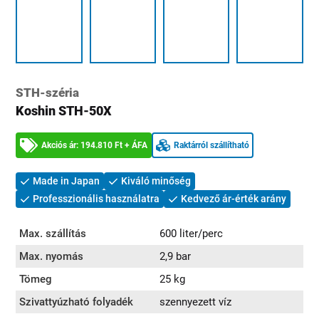
STH-széria
Koshin STH-50X
Akciós ár: 194.810 Ft + ÁFA
Raktárról szállítható
Made in Japan
Kiváló minőség
Professzionális használatra
Kedvező ár-érték arány
Max. szállítás
600 liter/perc
Max. nyomás
2,9 bar
Tömeg
25 kg
Szivattyúzható folyadék
szennyezett víz