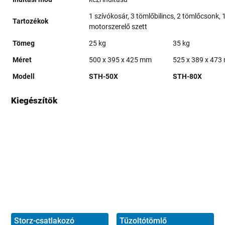
1 szívókosár, 3 tömlőbilincs, 2 tömlőcsonk, 
Tartozékok
motorszerelő szett
Tömeg
25 kg
35 kg
Méret
500 x 395 x 425 mm
525 x 389 x 47
Modell
STH-50X
STH-80X
Kiegészítők
Storz-csatlakozó
Tűzoltótömlő