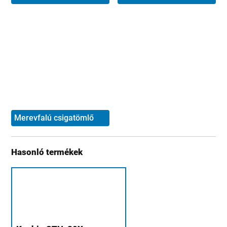
Merevfalú csigatömlő
Hasonló termékek