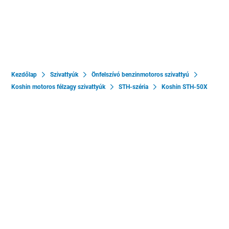
Kezdőlap
Szivattyúk
Önfelszívó benzinmotoros szivattyú
Koshin motoros félzagy szivattyúk
STH-széria
Koshin STH-50X