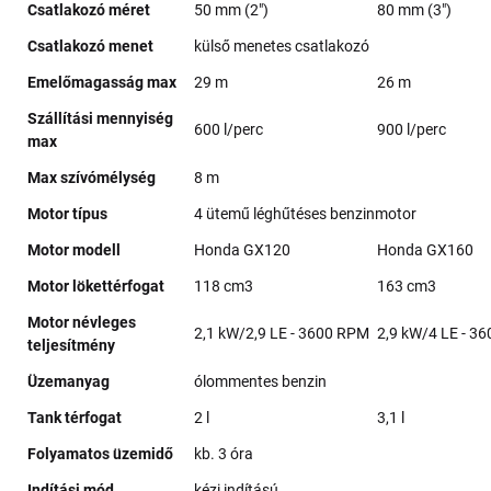
Csatlakozó méret
50 mm (2")
80 mm (3")
Csatlakozó menet
külső menetes csatlakozó
Emelőmagasság max
29 m
26 m
Szállítási mennyiség
600 l/perc
900 l/perc
max
Max szívómélység
8 m
Motor típus
4 ütemű léghűtéses benzinmotor
Motor modell
Honda GX120
Honda GX160
Motor lökettérfogat
118 cm3
163 cm3
Motor névleges
2,1 kW/2,9 LE - 3600 RPM
2,9 kW/4 LE - 3
teljesítmény
Üzemanyag
ólommentes benzin
Tank térfogat
2 l
3,1 l
Folyamatos üzemidő
kb. 3 óra
Indítási mód
kézi indítású