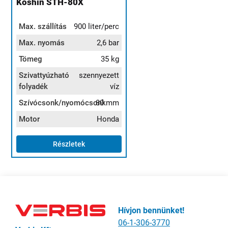
Koshin STH-80X
Max. szállítás
900 liter/perc
Max. nyomás
2,6 bar
Tömeg
35 kg
Szivattyúzható
szennyezett
folyadék
víz
Szívócsonk/nyomócsonk
80 mm
Motor
Honda
Részletek
Hívjon bennünket!
06-1-306-3770