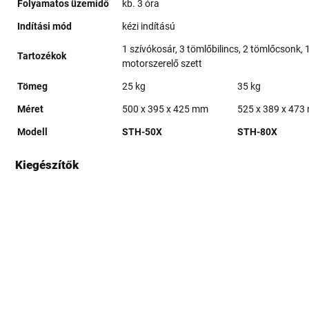
Folyamatos üzemidő
kb. 3 óra
Indítási mód
kézi indítású
1 szívókosár, 3 tömlőbilincs, 2 tömlőcsonk, 
Tartozékok
motorszerelő szett
Tömeg
25 kg
35 kg
Méret
500 x 395 x 425 mm
525 x 389 x 47
Modell
STH-50X
STH-80X
Kiegészítők