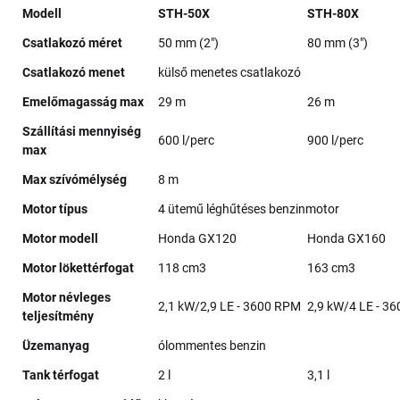
Modell
STH-50X
STH-80X
Csatlakozó méret
50 mm (2")
80 mm (3")
Csatlakozó menet
külső menetes csatlakozó
Emelőmagasság max
29 m
26 m
Szállítási mennyiség
600 l/perc
900 l/perc
max
Max szívómélység
8 m
Motor típus
4 ütemű léghűtéses benzinmotor
Motor modell
Honda GX120
Honda GX160
Motor lökettérfogat
118 cm3
163 cm3
Motor névleges
2,1 kW/2,9 LE - 3600 RPM
2,9 kW/4 LE - 3
teljesítmény
Üzemanyag
ólommentes benzin
Tank térfogat
2 l
3,1 l