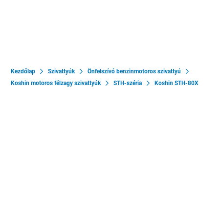
Kezdőlap
Szivattyúk
Önfelszívó benzinmotoros szivattyú
Koshin motoros félzagy szivattyúk
STH-széria
Koshin STH-80X