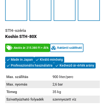
STH-széria
Koshin STH-80X
Akciós ár: 215.380 Ft + ÁFA
Raktárról szállítható
Made in Japan
Kiváló minőség
Professzionális használatra
Kedvező ár-érték arány
Max. szállítás
900 liter/perc
Max. nyomás
2,6 bar
Tömeg
35 kg
Szivattyúzható folyadék
szennyezett víz