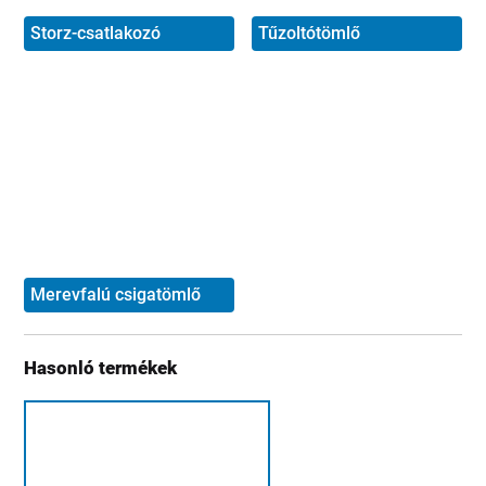
Storz-csatlakozó
Tűzoltótömlő
Merevfalú csigatömlő
Hasonló termékek