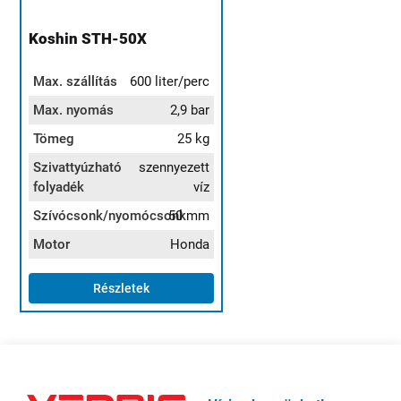
Koshin STH-50X
Max. szállítás
600 liter/perc
Max. nyomás
2,9 bar
Tömeg
25 kg
Szivattyúzható
szennyezett
folyadék
víz
Szívócsonk/nyomócsonk
50 mm
Motor
Honda
Részletek