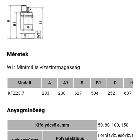
Méretek
W1: Minimális vízszintmagasság
Modell
A
A1
B
B1
D
H
KTZ23.7
283
208
627
504
252
637
Anyagminőség
Kifolyócső ø, mm
50, 80, 100, 150
Forrásvíz, esővíz, talaj
Folyadéktípus