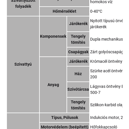
Szivattyúzott
homokos víz
folyadék
Hőmérséklet
0-40°C
Nyitott típusú örvén
Járókerék
járókerék
Komponensek
Tengely
Dupla mechanikus tö
tömítés
Csapágyak
Zárt golyóscsapágy
Járókerék
Krómacél öntvény
Szivattyú
Szürke acél öntvény 
Ház
200
Anyag
Lágyvas öntvény EN-
Szívótárcsa
500-7
Tengely
Szilikon-karbid olajf
tömítés
Típus, Pólusok
Indukciós motor, 2 pó
Motorvédelem (beépített)
Hőfokkapcsoló