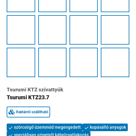
Tsurumi KTZ szivattyúk
Tsurumi KTZ23.7
Raktárról szállítható
szörcsögő üzemmód megengedett
kopásálló anyagok
speciálisan szigetelt kábelcsatlakozás