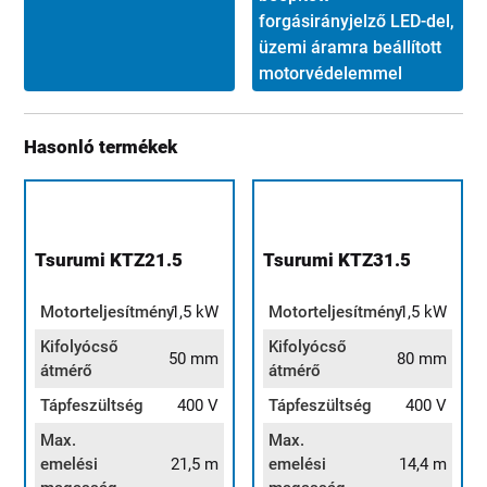
forgásirányjelző LED-del,
üzemi áramra beállított
motorvédelemmel
Hasonló termékek
Tsurumi KTZ21.5
Tsurumi KTZ31.5
Motorteljesítmény
1,5 kW
Motorteljesítmény
1,5 kW
Kifolyócső
Kifolyócső
50 mm
80 mm
átmérő
átmérő
Tápfeszültség
400 V
Tápfeszültség
400 V
Max.
Max.
emelési
21,5 m
emelési
14,4 m