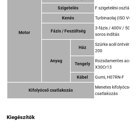
Szigetelés
F szigetelési osztály
Kenés
Turbinaolaj (ISO VG3
3-fázis / 400V / 50Hz 
Fázis / Feszültség
Motor
soros indítás
Szürke acél öntvény 
Ház
200
Anyag
Rozsdamentes acél E
Tengely
X30Cr13
Kábel
Gumi, H07RN-F
Menetes kifolyócső
Kifolyócső csatlakozás
csatlakozás
Kiegészítők