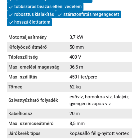
többszörös beázás elleni védelem
robosztus kialakítás
szárazonfutás megengedett
hosszú élettartam
Motorteljesítmény
3,7 kW
Kifolyócső átmérő
50 mm
Tápfeszültség
400 V
Max. emelési magasság
36,5 m
Max. szállítás
450 liter/perc
Tömeg
62 kg
esővíz, homokos víz, talajvíz,
Szivattyúzható folyadék
gyengén iszapos víz
Kábelhossz
20 m
Max. szemcseátmérő
8,5 mm
Járókerék típus
kopásálló félig-nyitott vortex