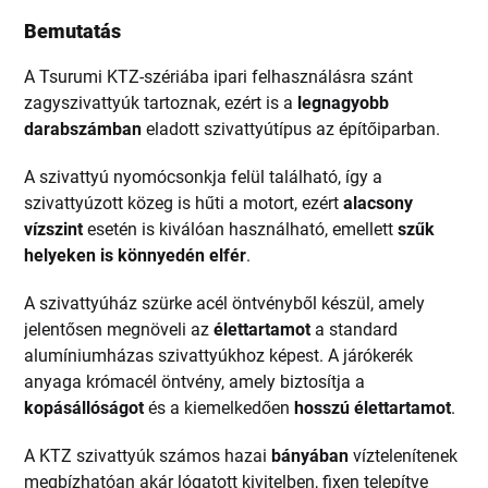
Bemutatás
A Tsurumi KTZ-szériába ipari felhasználásra szánt
zagyszivattyúk tartoznak, ezért is a
legnagyobb
darabszámban
eladott szivattyútípus az építőiparban.
A szivattyú nyomócsonkja felül található, így a
szivattyúzott közeg is hűti a motort, ezért
alacsony
vízszint
esetén is kiválóan használható, emellett
szűk
helyeken is könnyedén elfér
.
A szivattyúház szürke acél öntvényből készül, amely
jelentősen megnöveli az
élettartamot
a standard
alumíniumházas szivattyúkhoz képest. A járókerék
anyaga krómacél öntvény, amely biztosítja a
kopásállóságot
és a kiemelkedően
hosszú élettartamot
.
A KTZ szivattyúk számos hazai
bányában
víztelenítenek
megbízhatóan akár lógatott kivitelben, fixen telepítve