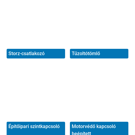
Storz-csatlakozó
Tűzoltótömlő
Építőipari szintkapcsoló
Motorvédő kapcsoló
beépített