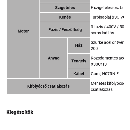
Szigetelés
F szigetelési osztály
Kenés
Turbinaolaj (ISO VG3
3-fázis / 400V / 50Hz 
Fázis / Feszültség
Motor
soros indítás
Szürke acél öntvény 
Ház
200
Anyag
Rozsdamentes acél E
Tengely
X30Cr13
Kábel
Gumi, H07RN-F
Menetes kifolyócső
Kifolyócső csatlakozás
csatlakozás
Kiegészítők