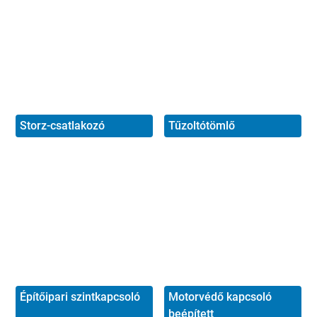
Storz-csatlakozó
Tűzoltótömlő
Építőipari szintkapcsoló
Motorvédő kapcsoló
beépített