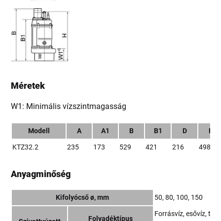
Méretek
W1: Minimális vízszintmagasság
Modell
A
A1
B
B1
D
H
KTZ32.2
235
173
529
421
216
498
Anyagminőség
Kifolyócső ø, mm
50, 80, 100, 150
Forrásvíz, esővíz, talaj
Folyadéktípus