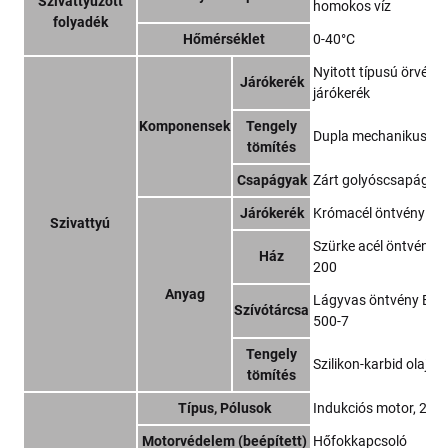
Szivattyúzott
homokos víz
folyadék
Hőmérséklet
0-40°C
Nyitott típusú örvén
Járókerék
járókerék
Komponensek
Tengely
Dupla mechanikus tö
tömítés
Csapágyak
Zárt golyóscsapágy
Járókerék
Krómacél öntvény
Szivattyú
Szürke acél öntvény 
Ház
200
Anyag
Lágyvas öntvény EN-
Szívótárcsa
500-7
Tengely
Szilikon-karbid olajf
tömítés
Típus, Pólusok
Indukciós motor, 2 pó
Motorvédelem (beépített)
Hőfokkapcsoló