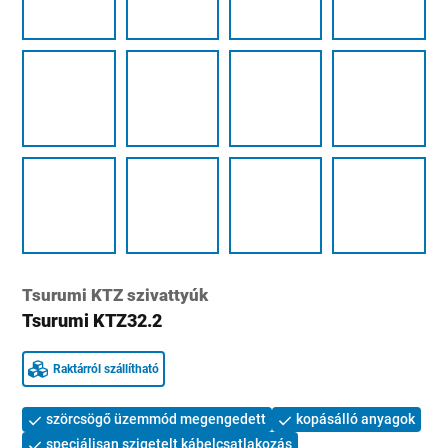
Tsurumi KTZ szivattyúk
Tsurumi KTZ32.2
Raktárról szállítható
szörcsögő üzemmód megengedett
kopásálló anyagok
speciálisan szigetelt kábelcsatlakozás