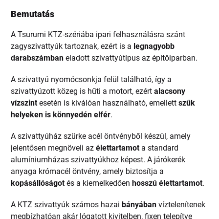
Bemutatás
A Tsurumi KTZ-szériába ipari felhasználásra szánt
zagyszivattyúk tartoznak, ezért is a
legnagyobb
darabszámban
eladott szivattyútípus az építőiparban.
A szivattyú nyomócsonkja felül található, így a
szivattyúzott közeg is hűti a motort, ezért
alacsony
vízszint
esetén is kiválóan használható, emellett
szűk
helyeken is könnyedén elfér
.
A szivattyúház szürke acél öntvényből készül, amely
jelentősen megnöveli az
élettartamot
a standard
alumíniumházas szivattyúkhoz képest. A járókerék
anyaga krómacél öntvény, amely biztosítja a
kopásállóságot
és a kiemelkedően
hosszú élettartamot
.
A KTZ szivattyúk számos hazai
bányában
víztelenítenek
megbízhatóan akár lógatott kivitelben, fixen telepítve