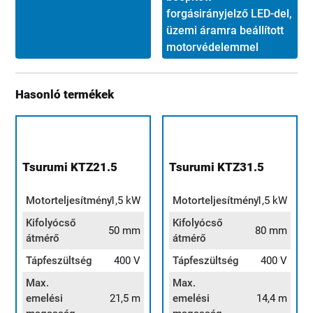
forgásirányjelző LED-del,
üzemi áramra beállított
motorvédelemmel
Hasonló termékek
Tsurumi KTZ21.5
Tsurumi KTZ31.5
Motorteljesítmény
1,5 kW
Motorteljesítmény
1,5 kW
Kifolyócső
Kifolyócső
50 mm
80 mm
átmérő
átmérő
Tápfeszültség
400 V
Tápfeszültség
400 V
Max.
Max.
emelési
21,5 m
emelési
14,4 m