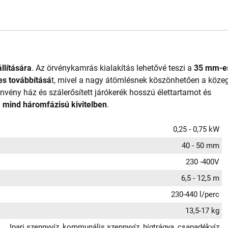
llítására
. Az örvénykamrás kialakítás lehetővé teszi a
35 mm-e
es továbbításá
t, mivel a nagy átömlésnek köszönhetően a köze
tnvény ház és szálerősített járókerék hosszú élettartamot és
 mind háromfázisú kivitelben
.
0,25 - 0,75 kW
40 - 50 mm
230 -400V
6,5 - 12,5 m
230-440 l/perc
13,5-17 kg
Ipari szennyvíz, kommunális szennyvíz, hígtrágya, csapadékvíz