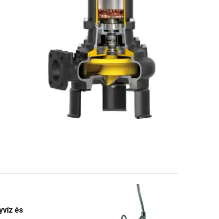
yvíz és