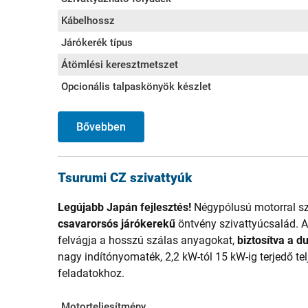
Kábelhossz
Járókerék típus
Átömlési keresztmetszet
Opcionális talpaskönyök készlet
Bővebben
Tsurumi CZ szivattyúk
Legújabb Japán fejlesztés!
Négypólusú motorral sze
csavarorsós járókerekű
öntvény szivattyúcsalád. A s
felvágja a hosszú szálas anyagokat,
biztosítva a 
nagy indítónyomaték, 2,2 kW-tól 15 kW-ig terjedő t
feladatokhoz.
Motorteljesítmény