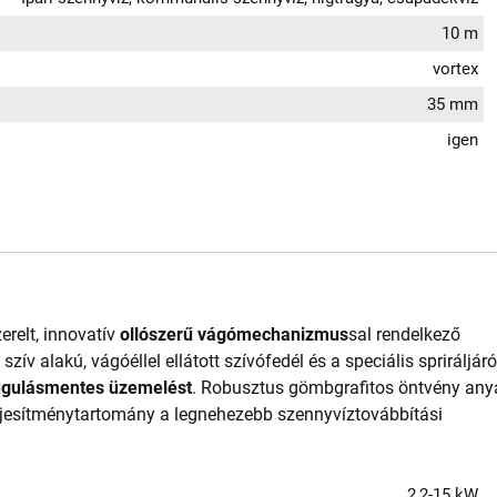
10 m
vortex
35 mm
igen
relt, innovatív
ollószerű vágómechanizmus
sal rendelkező
zív alakú, vágóéllel ellátott szívófedél és a speciális spriráljár
dugulásmentes üzemelést
. Robusztus gömbgrafitos öntvény any
eljesítménytartomány a legnehezebb szennyvíztovábbítási
2,2-15 kW