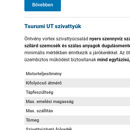
Bővebben
Tsurumi UT szivattyúk
Öntvény vortex szivattyúcsalád
nyers szennyvíz szá
szilárd szemcsék és szálas anyagok dugulásment
minimális mértékben érintkezik a járókerékkel. Az ö
üzembiztos működést biztosítanak
mind egyfázisú,
Motorteljesítmény
Kifolyócső átmérő
Tápfeszültség
Max. emelési magasság
Max. szállítás
Tömeg
Szivattyúzható folyadék