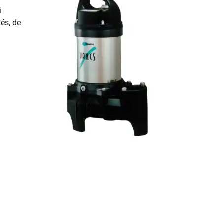
i
és, de