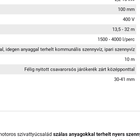
100 mm
400 V
13,5 - 32 m
1500 - 4000 l/perc
l, idegen anyaggal terhelt kommunális szennyvíz, ipari szennyvíz
10 m
Félig nyitott csavarorsós járókerék zárt középponttal
30-41 mm
őmotoros szivattyúcsalád
szálas anyagokkal terhelt nyers szenn