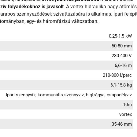
zív folyadékokhoz is javasolt
. A vortex hidraulika nagy átömlés
darabos szennyeződések szivattúzására is alkalmas. Ipari felépít
artományban, egy- és háromfázisú változatban.
0,25-1,5 kW
50-80 mm
230-400 V
6,6-16 m
210-800 l/perc
6,1-15,8 kg
Ipari szennyvíz, kommunális szennyvíz, hígtrágya, csapadékvíz
10m
vortex
35-46 mm