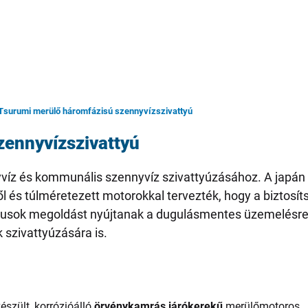
Tsurumi merülő háromfázisú szennyvízszivattyú
zennyvízszivattyú
nyvíz és kommunális szennyvíz szivattyúzásához. A japán
ől és túlméretezett motorokkal tervezték, hogy a biztosí
típusok megoldást nyújtanak a dugulásmentes üzemelésr
 szivattyúzására is.
készült, korrózióálló
örvénykamrás járókerekű
merülőmotoros