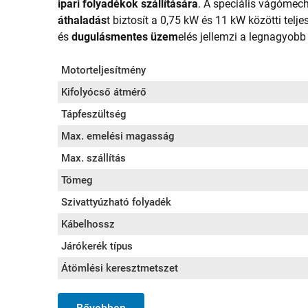
ipari folyadékok szállítására
. A speciális vágómec
áthaladás
t biztosít a 0,75 kW és 11 kW közötti tel
és
dugulásmentes üzem
elés jellemzi a legnagyobb 
Motorteljesítmény
Kifolyócső átmérő
Tápfeszültség
Max. emelési magasság
Max. szállítás
Tömeg
Szivattyúzható folyadék
Kábelhossz
Járókerék típus
Átömlési keresztmetszet