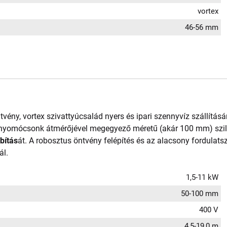
vortex
46-56 mm
ntvény, vortex szivattyúcsalád nyers és ipari szennyvíz szállításá
a nyomócsonk átmérőjével megegyező méretű (akár 100 mm) szi
bítás
át. A robosztus öntvény felépítés és az alacsony fordulat
ál.
1,5-11 kW
50-100 mm
400 V
4,5-19,0 m