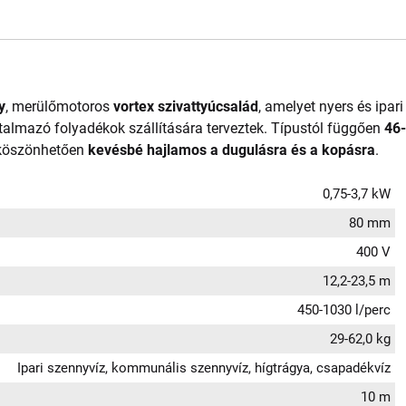
y
, merülőmotoros
vortex szivattyúcsalád
, amelyet nyers és ipari
rtalmazó folyadékok szállítására terveztek. Típustól függően
46
 köszönhetően
kevésbé hajlamos a dugulásra és a kopásra
.
0,75-3,7 kW
80 mm
400 V
12,2-23,5 m
450-1030 l/perc
29-62,0 kg
Ipari szennyvíz, kommunális szennyvíz, hígtrágya, csapadékvíz
10 m