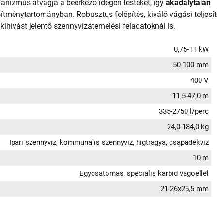
hanizmus átvágja a beérkező idegen testeket, így
akadálytalan
jesítménytartományban. Robusztus felépítés, kiváló vágási teljes
kihívást jelentő szennyvízátemelési feladatoknál is.
0,75-11 kW
50-100 mm
400 V
11,5-47,0 m
335-2750 l/perc
24,0-184,0 kg
Ipari szennyvíz, kommunális szennyvíz, hígtrágya, csapadékvíz
10 m
Egycsatornás, speciális karbid vágóéllel
21-26x25,5 mm