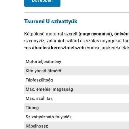
Bővebben
Tsurumi U szivattyúk
Kétpólusú motorral szerelt (
nagy nyomású), öntvén
szennyvíz, valamint szilárd és szálas anyagokat ta
-es átömlési keresztmetszet
ű vortex járókeréknek
Motorteljesítmény
Kifolyócső átmérő
Tápfeszültség
Max. emelési magasság
Max. szállítás
Tömeg
Szivattyúzható folyadék
Kábelhossz