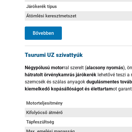
Járókerék típus
Átömlési keresztmetszet
Bővebben
Tsurumi UZ szivattyúk
Négypólusú motor
ral szerelt (
alacsony nyomás
), ö
hátratolt örvénykamrás járókerék
lehetővé teszi 
szemcsék és szálas anyagok
dugulásmentes továb
kiemelkedő kopásállóságot és élettartam
ot garant
Motorteljesítmény
Kifolyócső átmérő
Tápfeszültség
Max. emelési magasság