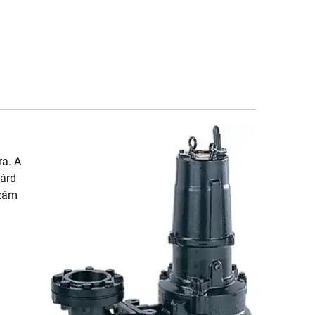
ra. A
lárd
szám