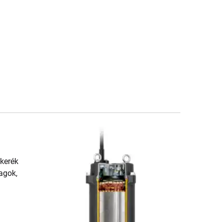
ókerék
agok,