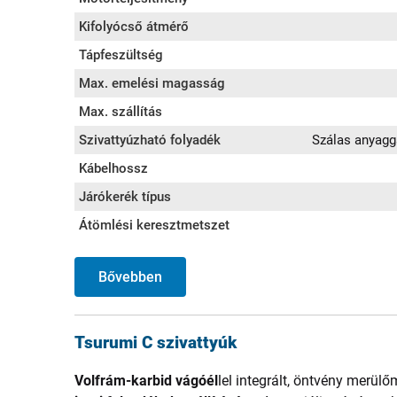
Kifolyócső átmérő
Tápfeszültség
Max. emelési magasság
Max. szállítás
Szivattyúzható folyadék
Szálas anyagga
Kábelhossz
Járókerék típus
Átömlési keresztmetszet
Bővebben
Tsurumi C szivattyúk
Volfrám-karbid vágóél
lel integrált, öntvény merül