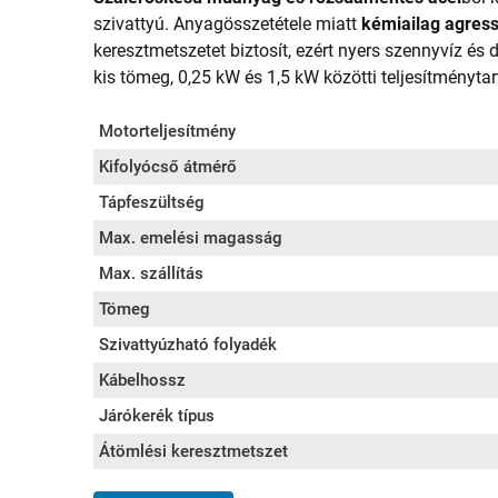
szivattyú. Anyagösszetétele miatt
kémiailag agress
keresztmetszetet biztosít, ezért nyers szennyvíz és 
kis tömeg, 0,25 kW és 1,5 kW közötti teljesítményt
Motorteljesítmény
Kifolyócső átmérő
Tápfeszültség
Max. emelési magasság
Max. szállítás
Tömeg
Szivattyúzható folyadék
Kábelhossz
Járókerék típus
Átömlési keresztmetszet