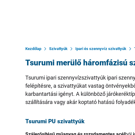
Kezdőlap
Szivattyúk
Ipari és szennyvíz szivattyúk
Tsurumi merülő háromfázisú s
Tsurumi ipari szennyvízszivattyúk ipari szen
felépítésre, a szivattyúkat vastag öntvényekb
karbantartási igényt. A különböző járókerék
szállítására vagy akár koptató hatású folyadék
Tsurumi PU szivattyúk
Szálerősítésű műanyag és rozsdamentes acél
ból 