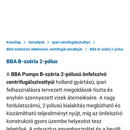
Kezdőlap
Szivattyúk
Ipari centrifugálszivattyú
BBA önfelszívó elektromos centrifugál szivattyúk
BBA B-széria 2-pólus
BBA B-széria 2-pólus
A
BBA Pumps B-széria 2-pólusú önfelszívó
centrifugálszivattyúi
holland gyártású, ipari
felhasználásra tervezett megoldások tiszta és
enyhén szennyezett vizek átemelésére. A nagy
fordulatszámú, 2-pólusú kialakítás megbízható és
kiszámítható teljesítményt nyújt, míg az önfelszívó
konstrukció gyors üzembe helyezést tesz
lehetővé. A robusztus anyaghasználat és a bevált