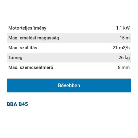
Motorteljesítmény
1,1 kW
Max. emelési magasság
15 m
Max. szállítás
21 m3/h
Tömeg
26 kg
Max. szemcseátmérő
18 mm
Bővebben
BBA B45