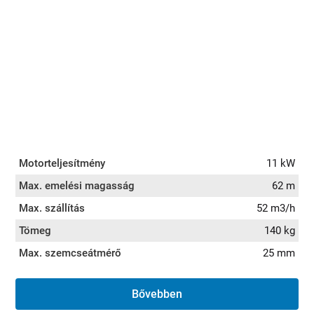
Motorteljesítmény
11 kW
Max. emelési magasság
62 m
Max. szállítás
52 m3/h
Tömeg
140 kg
Max. szemcseátmérő
25 mm
Bővebben