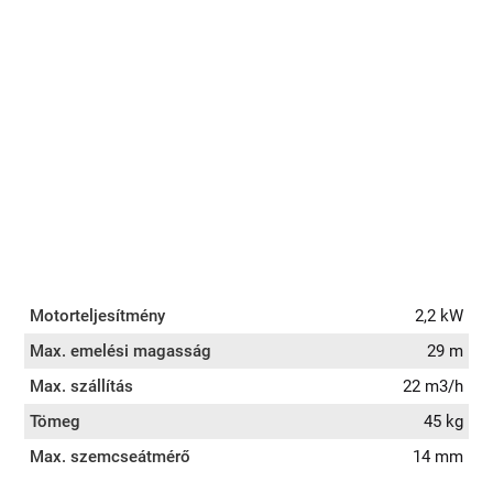
Motorteljesítmény
2,2 kW
Max. emelési magasság
29 m
Max. szállítás
22 m3/h
Tömeg
45 kg
Max. szemcseátmérő
14 mm