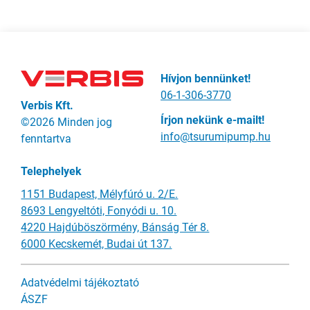
Hívjon bennünket!
06-1-306-3770
Verbis Kft.
Írjon nekünk e-mailt!
©2026 Minden jog
info@tsurumipump.hu
fenntartva
Telephelyek
1151 Budapest, Mélyfúró u. 2/E.
8693 Lengyeltóti, Fonyódi u. 10.
4220 Hajdúböszörmény, Bánság Tér 8.
6000 Kecskemét, Budai út 137.
Adatvédelmi tájékoztató
ÁSZF