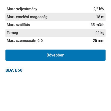
Motorteljesítmény
2,2 kW
Max. emelési magasság
18 m
Max. szállítás
35 m3/h
Tömeg
44 kg
Max. szemcseátmérő
25 mm
Bővebben
BBA B58