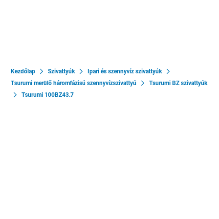
Kezdőlap
Szivattyúk
Ipari és szennyvíz szivattyúk
Tsurumi merülő háromfázisú szennyvízszivattyú
Tsurumi BZ szivattyúk
Tsurumi 100BZ43.7