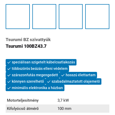
Tsurumi BZ szivattyúk
Tsurumi 100BZ43.7
speciálisan szigetelt kábelcsatlakozás
többszörös beázás elleni védelem
szárazonfutás megengedett
hosszú élettartam
könnyen szerelhető
szabadalmaztatott olajemelő
minimális elektronika a házban
Motorteljesítmény
3,7 kW
Kifolyócső átmérő
100 mm