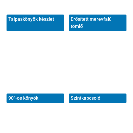
Talpaskönyök készlet
Erősített merevfalú
tömlő
90°-os könyök
Szintkapcsoló