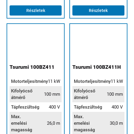
Részletek
Részletek
Tsurumi 100BZ411
Tsurumi 100BZ411H
Motorteljesítmény
11 kW
Motorteljesítmény
11 kW
Kifolyócső
Kifolyócső
100 mm
100 mm
átmérő
átmérő
Tápfeszültség
400 V
Tápfeszültség
400 V
Max.
Max.
emelési
26,0 m
emelési
30,0 m
magasság
magasság