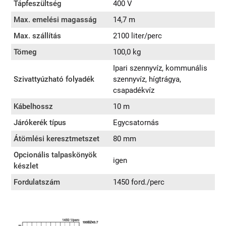
Tápfeszültség
400 V
Max. emelési magasság
14,7 m
Max. szállítás
2100 liter/perc
Tömeg
100,0 kg
Ipari szennyvíz, kommunális
Szivattyúzható folyadék
szennyvíz, hígtrágya,
csapadékvíz
Kábelhossz
10 m
Járókerék típus
Egycsatornás
Átömlési keresztmetszet
80 mm
Opcionális talpaskönyök
igen
készlet
Fordulatszám
1450 ford./perc