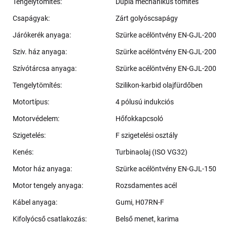
Tengelytömítés:
Dupla mechanikus tömítés
Csapágyak:
Zárt golyóscsapágy
Járókerék anyaga:
Szürke acélöntvény EN-GJL-200
Sziv. ház anyaga:
Szürke acélöntvény EN-GJL-200
Szívótárcsa anyaga:
Szürke acélöntvény EN-GJL-200
Tengelytömítés:
Szilikon-karbid olajfürdőben
Motortípus:
4 pólusú indukciós
Motorvédelem:
Hőfokkapcsoló
Szigetelés:
F szigetelési osztály
Kenés:
Turbinaolaj (ISO VG32)
Motor ház anyaga:
Szürke acélöntvény EN-GJL-150
Motor tengely anyaga:
Rozsdamentes acél
Kábel anyaga:
Gumi, H07RN-F
Kifolyócső csatlakozás:
Belső menet, karima