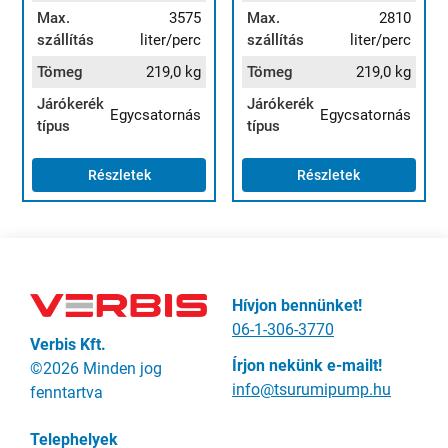
Max.
3575
Max.
2810
szállítás
liter/perc
szállítás
liter/perc
Tömeg
219,0 kg
Tömeg
219,0 kg
Járókerék
Járókerék
Egycsatornás
Egycsatornás
típus
típus
Részletek
Részletek
Hívjon bennünket!
06-1-306-3770
Verbis Kft.
Írjon nekünk e-mailt!
©2026 Minden jog
info@tsurumipump.hu
fenntartva
Telephelyek