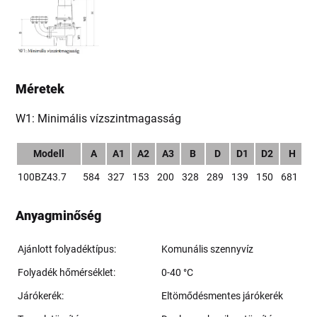
Méretek
W1: Minimális vízszintmagasság
Modell
A
A1
A2
A3
B
D
D1
D2
H
W
100BZ43.7
584
327
153
200
328
289
139
150
681
2
Anyagminőség
Ajánlott folyadéktípus:
Komunális szennyvíz
Folyadék hőmérséklet:
0-40 °C
Járókerék:
Eltömődésmentes járókerék