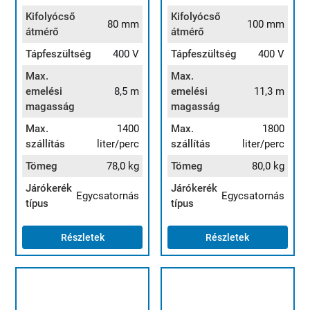
Kifolyócső
Kifolyócső
80 mm
100 mm
átmérő
átmérő
Tápfeszültség
400 V
Tápfeszültség
400 V
Max.
Max.
emelési
8,5 m
emelési
11,3 m
magasság
magasság
Max.
1400
Max.
1800
szállítás
liter/perc
szállítás
liter/perc
Tömeg
78,0 kg
Tömeg
80,0 kg
Járókerék
Járókerék
Egycsatornás
Egycsatornás
típus
típus
Részletek
Részletek