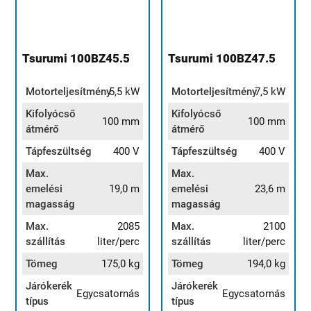
Tsurumi 100BZ45.5
Tsurumi 100BZ47.5
Motorteljesítmény
5,5 kW
Motorteljesítmény
7,5 kW
Kifolyócső
Kifolyócső
100 mm
100 mm
átmérő
átmérő
Tápfeszültség
400 V
Tápfeszültség
400 V
Max.
Max.
emelési
19,0 m
emelési
23,6 m
magasság
magasság
Max.
2085
Max.
2100
szállítás
liter/perc
szállítás
liter/perc
Tömeg
175,0 kg
Tömeg
194,0 kg
Járókerék
Járókerék
Egycsatornás
Egycsatornás
típus
típus